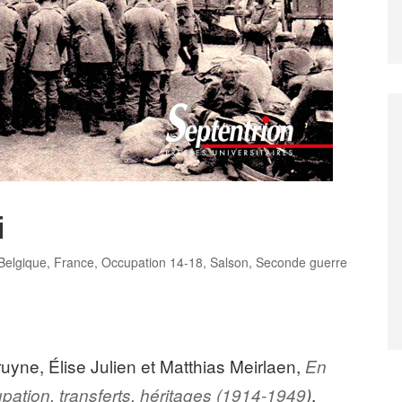
i
Tags
Belgique
,
France
,
Occupation 14-18
,
Salson
,
Seconde guerre
ruyne
, Élise
Julien et
Matthias
Meirlaen,
En
,
upation, transferts, héritages (1914-1949
)