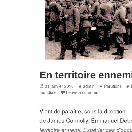
En territoire ennem
Posted
Author
Categories
21 janvier 2018
admin
Parutions
on
mondiale
Leave a comment
Vient de paraître, sous la direction
de James
Connolly
, Emmanuel
Deb
territoire ennemi. Expériences d’occ