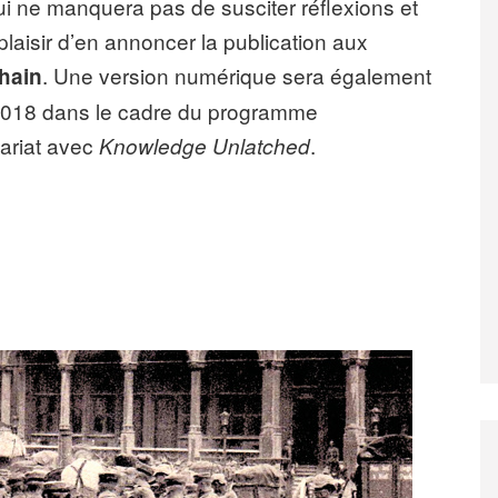
ui ne manquera pas de susciter réflexions et
laisir d’en annoncer la publication aux
. Une version numérique sera également
chain
 2018 dans le cadre du programme
ariat avec
.
Knowledge Unlatched
en guerre de l’État. 1914-1918 en perspective »