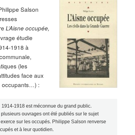
Philippe Salson
Presses
tre
L’Aisne occupée,
ouvrage étudie
1914-1918 à
, communale,
atiques (les
attitudes face aux
es occupants…) :
n 1914-1918 est méconnue du grand public.
plusieurs ouvrages ont été publiés sur le sujet
’il exerce sur les occupés. Philippe Salson renverse
ccupés et à leur quotidien.