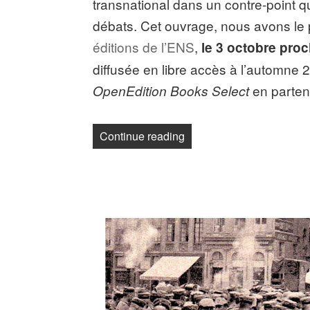
transnational dans un contre-point q
débats. Cet ouvrage, nous avons le p
éditions de l’ENS
,
le 3 octobre pro
diffusée en libre accès à l’automne
en parten
OpenEdition Books
Select
« À paraître : Les mises 
Continue reading