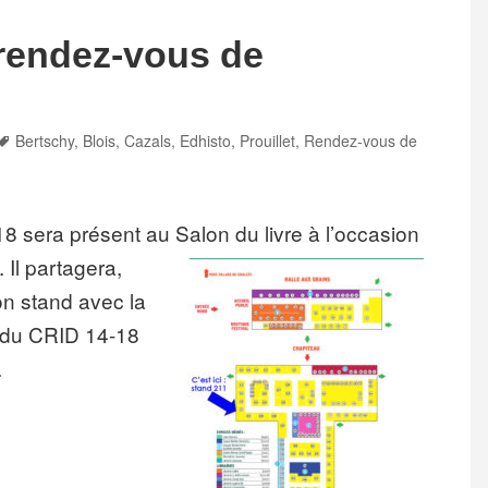
rendez-vous de
Tags
Bertschy
,
Blois
,
Cazals
,
Edhisto
,
Prouillet
,
Rendez-vous de
 sera présent au Salon du livre
à l’occasion
 Il partagera,
on stand avec la
e du CRID 14-18
.
z-vous de l’Histoire de Blois »