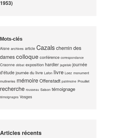
1953)
Mots-clés
Cazals
chemin des
Aisne
article
archives
colloque
dames
conférence
correspondance
hardier
journée
exposition
Craonne
débat
jagielski
livre
d'étude
journée du livre
Lafon
Loez
monument
mémoire
Offenstadt
mutineries
Prouillet
patrimoine
recherche
témoignage
Salson
rousseau
Vosges
témoignages
Articles récents