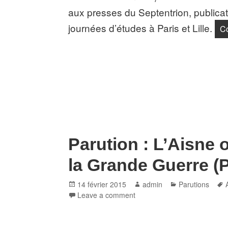
aux presses du Septentrion, publica
journées d’études à Paris et Lille.
Co
Parution : L’Aisne 
la Grande Guerre (P
Posted
Author
Categories
14 février 2015
admin
Parutions
on
Leave a comment