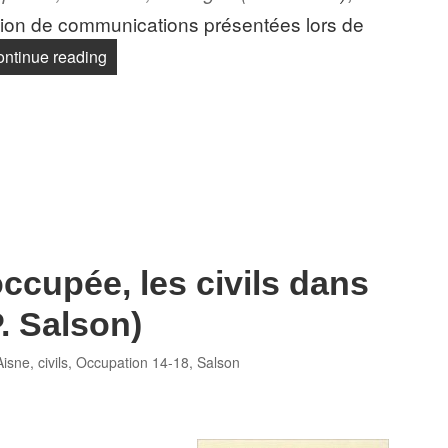
tion de communications présentées lors de
« En territoire ennemi »
ntinue reading
occupée, les civils dans
. Salson)
Tags
Aisne
,
civils
,
Occupation 14-18
,
Salson