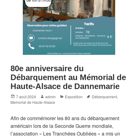
80e anniversaire du
Débarquement au Mémorial de
Haute-Alsace de Dannemarie
Posted
Author
Categories
Tags
7 août 2024
admin
Exposition
Débarquement
,
on
Memorial de Haute-Alsace
Afin de commémorer les 80 ans du débarquement
américain lors de la Seconde Guerre mondiale,
l’association « Les Tranchées Oubliées » a mis un