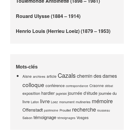
Toulemonde Antoinette (1898 – 1981)
Rouard Ulysse (1884 – 1914)
Henrio Louis (Herrieu Loeiz) (1879 – 1953)
Mots-clés
Cazals
chemin des dames
Aisne
article
archives
colloque
conférence
Craonne
correspondance
débat
hardier
journée d'étude
exposition
journée du
jagielski
mémoire
livre
livre
Lafon
Loez
monument
mutineries
recherche
Offenstadt
Prouillet
patrimoine
rousseau
témoignage
Vosges
Salson
témoignages