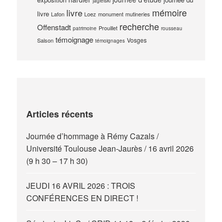
jagielski
mémoire
livre
livre
Lafon
Loez
monument
mutineries
recherche
Offenstadt
Prouillet
patrimoine
rousseau
témoignage
Vosges
Salson
témoignages
Articles récents
Journée d’hommage à Rémy Cazals /
Université Toulouse Jean-Jaurès / 16 avril 2026
(9 h 30 – 17 h 30)
JEUDI 16 AVRIL 2026 : TROIS
CONFÉRENCES EN DIRECT !