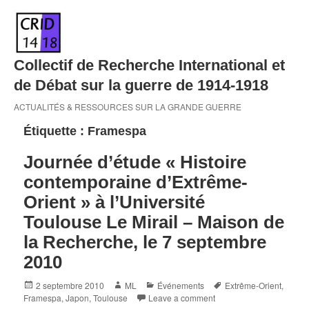
Skip
to
content
Collectif de Recherche International et
de Débat sur la guerre de 1914-1918
ACTUALITÉS & RESSOURCES SUR LA GRANDE GUERRE
Étiquette :
Framespa
Journée d’étude « Histoire
contemporaine d’Extrême-
Orient » à l’Université
Toulouse Le Mirail – Maison de
la Recherche, le 7 septembre
2010
Posted
Author
Categories
Tags
2 septembre 2010
ML
Événements
Extrême-Orient
,
on
Framespa
,
Japon
,
Toulouse
Leave a comment