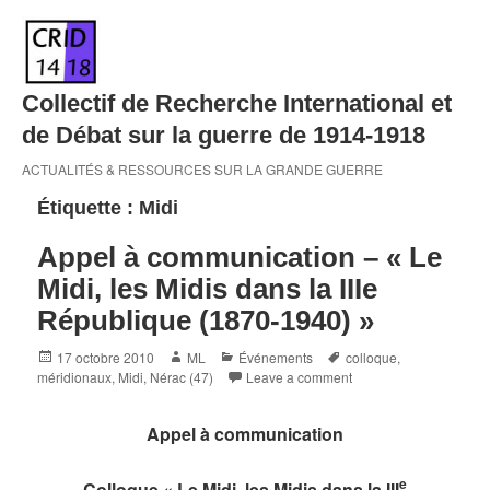
Skip
to
content
Collectif de Recherche International et
de Débat sur la guerre de 1914-1918
ACTUALITÉS & RESSOURCES SUR LA GRANDE GUERRE
Étiquette :
Midi
Appel à communication – « Le
Midi, les Midis dans la IIIe
République (1870-1940) »
Posted
Author
Categories
Tags
17 octobre 2010
ML
Événements
colloque
,
on
méridionaux
,
Midi
,
Nérac (47)
Leave a comment
Appel à communication
e
Colloque
« Le Midi, les Midis dans la III