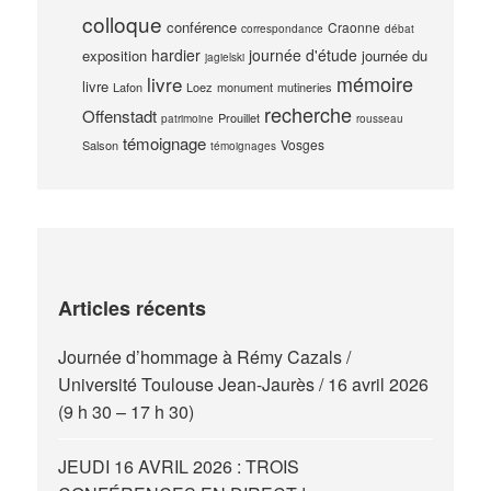
colloque
conférence
Craonne
correspondance
débat
hardier
journée d'étude
exposition
journée du
jagielski
mémoire
livre
livre
Lafon
Loez
monument
mutineries
recherche
Offenstadt
Prouillet
patrimoine
rousseau
témoignage
Vosges
Salson
témoignages
Articles récents
Journée d’hommage à Rémy Cazals /
Université Toulouse Jean-Jaurès / 16 avril 2026
(9 h 30 – 17 h 30)
JEUDI 16 AVRIL 2026 : TROIS