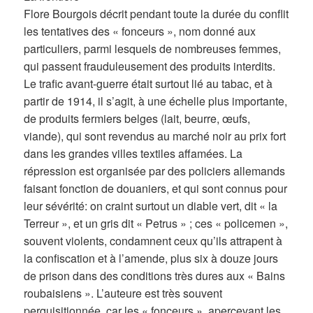
Flore Bourgois décrit pendant toute la durée du conflit
les tentatives des « fonceurs », nom donné aux
particuliers, parmi lesquels de nombreuses femmes,
qui passent frauduleusement des produits interdits.
Le trafic avant-guerre était surtout lié au tabac, et à
partir de 1914, il s’agit, à une échelle plus importante,
de produits fermiers belges (lait, beurre, œufs,
viande), qui sont revendus au marché noir au prix fort
dans les grandes villes textiles affamées. La
répression est organisée par des policiers allemands
faisant fonction de douaniers, et qui sont connus pour
leur sévérité: on craint surtout un diable vert, dit « la
Terreur », et un gris dit « Petrus » ; ces « policemen »,
souvent violents, condamnent ceux qu’ils attrapent à
la confiscation et à l’amende, plus six à douze jours
de prison dans des conditions très dures aux « Bains
roubaisiens ». L’auteure est très souvent
perquisitionnée, car les « fonceurs », apercevant les