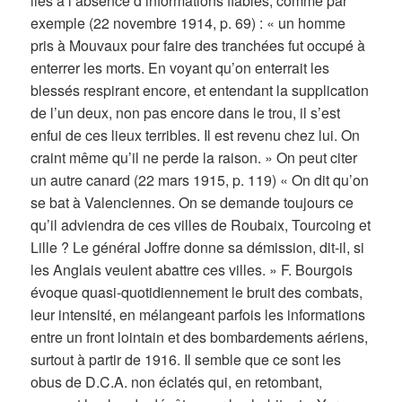
liés à l’absence d’informations fiables, comme par
exemple (22 novembre 1914, p. 69) : « un homme
pris à Mouvaux pour faire des tranchées fut occupé à
enterrer les morts. En voyant qu’on enterrait les
blessés respirant encore, et entendant la supplication
de l’un deux, non pas encore dans le trou, il s’est
enfui de ces lieux terribles. Il est revenu chez lui. On
craint même qu’il ne perde la raison. » On peut citer
un autre canard (22 mars 1915, p. 119) « On dit qu’on
se bat à Valenciennes. On se demande toujours ce
qu’il adviendra de ces villes de Roubaix, Tourcoing et
Lille ? Le général Joffre donne sa démission, dit-il, si
les Anglais veulent abattre ces villes. » F. Bourgois
évoque quasi-quotidiennement le bruit des combats,
leur intensité, en mélangeant parfois les informations
entre un front lointain et des bombardements aériens,
surtout à partir de 1916. Il semble que ce sont les
obus de D.C.A. non éclatés qui, en retombant,