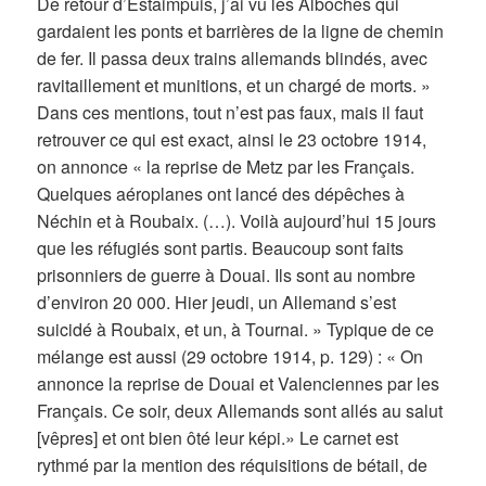
De retour d’Estaimpuis, j’ai vu les Alboches qui
gardaient les ponts et barrières de la ligne de chemin
de fer. Il passa deux trains allemands blindés, avec
ravitaillement et munitions, et un chargé de morts. »
Dans ces mentions, tout n’est pas faux, mais il faut
retrouver ce qui est exact, ainsi le 23 octobre 1914,
on annonce « la reprise de Metz par les Français.
Quelques aéroplanes ont lancé des dépêches à
Néchin et à Roubaix. (…). Voilà aujourd’hui 15 jours
que les réfugiés sont partis. Beaucoup sont faits
prisonniers de guerre à Douai. Ils sont au nombre
d’environ 20 000. Hier jeudi, un Allemand s’est
suicidé à Roubaix, et un, à Tournai. » Typique de ce
mélange est aussi (29 octobre 1914, p. 129) : « On
annonce la reprise de Douai et Valenciennes par les
Français. Ce soir, deux Allemands sont allés au salut
[vêpres] et ont bien ôté leur képi.» Le carnet est
rythmé par la mention des réquisitions de bétail, de