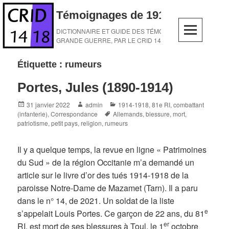
Skip
Témoignages de 1914-1918
to
content
DICTIONNAIRE ET GUIDE DES TÉMOINS DE LA
GRANDE GUERRE, PAR LE CRID 14-18
Étiquette :
rumeurs
Portes, Jules (1890-1914)
Posted
Author
Categories
31 janvier 2022
admin
1914-1918
,
81e RI
,
combattant
on
Tags
(infanterie)
,
Correspondance
Allemands
,
blessure
,
mort
,
patriotisme
,
petit pays
,
religion
,
rumeurs
Il y a quelque temps, la revue en ligne « Patrimoines
du Sud » de la région Occitanie m’a demandé un
article sur le livre d’or des tués 1914-1918 de la
paroisse Notre-Dame de Mazamet (Tarn). Il a paru
dans le n° 14, de 2021. Un soldat de la liste
e
s’appelait Louis Portes. Ce garçon de 22 ans, du 81
er
RI, est mort de ses blessures à Toul, le 1
octobre