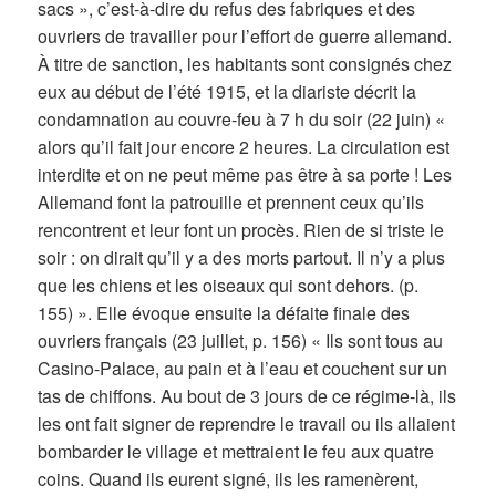
sacs », c’est-à-dire du refus des fabriques et des
ouvriers de travailler pour l’effort de guerre allemand.
À titre de sanction, les habitants sont consignés chez
eux au début de l’été 1915, et la diariste décrit la
condamnation au couvre-feu à 7 h du soir (22 juin) «
alors qu’il fait jour encore 2 heures. La circulation est
interdite et on ne peut même pas être à sa porte ! Les
Allemand font la patrouille et prennent ceux qu’ils
rencontrent et leur font un procès. Rien de si triste le
soir : on dirait qu’il y a des morts partout. Il n’y a plus
que les chiens et les oiseaux qui sont dehors. (p.
155) ». Elle évoque ensuite la défaite finale des
ouvriers français (23 juillet, p. 156) « Ils sont tous au
Casino-Palace, au pain et à l’eau et couchent sur un
tas de chiffons. Au bout de 3 jours de ce régime-là, ils
les ont fait signer de reprendre le travail ou ils allaient
bombarder le village et mettraient le feu aux quatre
coins. Quand ils eurent signé, ils les ramenèrent,