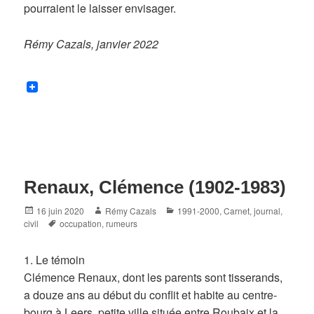
pourraient le laisser envisager.
Rémy Cazals, janvier 2022
Renaux, Clémence (1902-1983)
Posted
Author
Categories
16 juin 2020
Rémy Cazals
1991-2000
,
Carnet, journal
,
on
Tags
civil
occupation
,
rumeurs
1. Le témoin
Clémence Renaux, dont les parents sont tisserands,
a douze ans au début du conflit et habite au centre-
bourg à Leers, petite ville située entre Roubaix et la