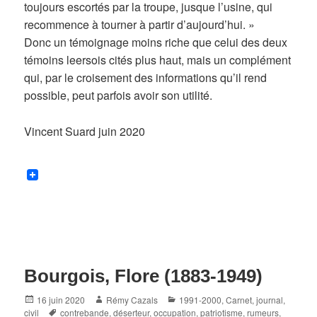
toujours escortés par la troupe, jusque l’usine, qui
recommence à tourner à partir d’aujourd’hui. »
Donc un témoignage moins riche que celui des deux
témoins leersois cités plus haut, mais un complément
qui, par le croisement des informations qu’il rend
possible, peut parfois avoir son utilité.
Vincent Suard juin 2020
Bourgois, Flore (1883-1949)
Posted
Author
Categories
16 juin 2020
Rémy Cazals
1991-2000
,
Carnet, journal
,
on
Tags
civil
contrebande
,
déserteur
,
occupation
,
patriotisme
,
rumeurs
,