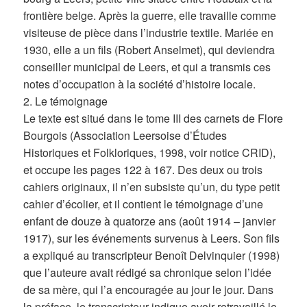
frontière belge. Après la guerre, elle travaille comme
visiteuse de pièce dans l’industrie textile. Mariée en
1930, elle a un fils (Robert Anselmet), qui deviendra
conseiller municipal de Leers, et qui a transmis ces
notes d’occupation à la société d’histoire locale.
2. Le témoignage
Le texte est situé dans le tome III des carnets de Flore
Bourgois (Association Leersoise d’Études
Historiques et Folkloriques, 1998, voir notice CRID),
et occupe les pages 122 à 167. Des deux ou trois
cahiers originaux, il n’en subsiste qu’un, du type petit
cahier d’écolier, et il contient le témoignage d’une
enfant de douze à quatorze ans (août 1914 – janvier
1917), sur les événements survenus à Leers. Son fils
a expliqué au transcripteur Benoît Delvinquier (1998)
que l’auteure avait rédigé sa chronique selon l’idée
de sa mère, qui l’a encouragée au jour le jour. Dans
la préface, le transcripteur indique avoir retravaillé le