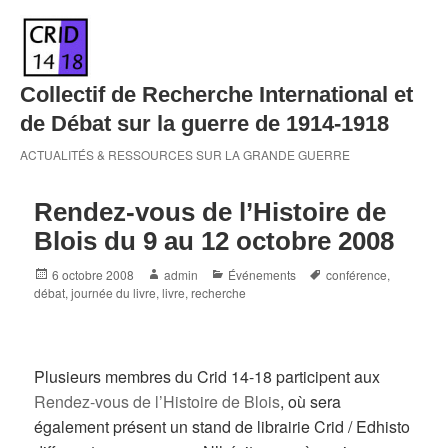
Skip
to
content
Collectif de Recherche International et
de Débat sur la guerre de 1914-1918
ACTUALITÉS & RESSOURCES SUR LA GRANDE GUERRE
Rendez-vous de l’Histoire de
Blois du 9 au 12 octobre 2008
Posted
Author
Categories
Tags
6 octobre 2008
admin
Événements
conférence
,
on
débat
,
journée du livre
,
livre
,
recherche
Plusieurs membres du Crid 14-18 participent aux
Rendez-vous de l’Histoire de Blois
, où sera
également présent un stand de librairie Crid / Edhisto