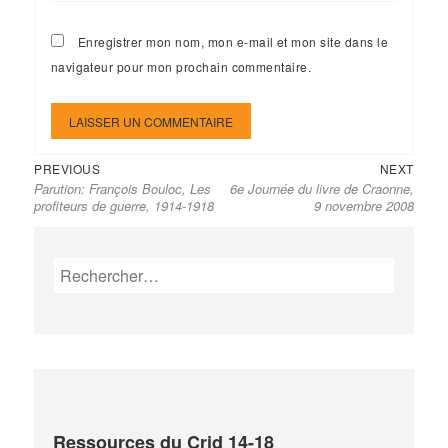
Enregistrer mon nom, mon e-mail et mon site dans le
navigateur pour mon prochain commentaire.
Previous
Next
Navigation
PREVIOUS
NEXT
Parution: François Bouloc, Les
6e Journée du livre de Craonne,
post:
post:
de
profiteurs de guerre, 1914-1918
9 novembre 2008
l’article
Rechercher :
Ressources du Crid 14-18