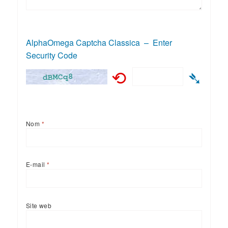
AlphaOmega Captcha Classica – Enter
Security Code
⟲
➴
Nom
*
E-mail
*
Site web