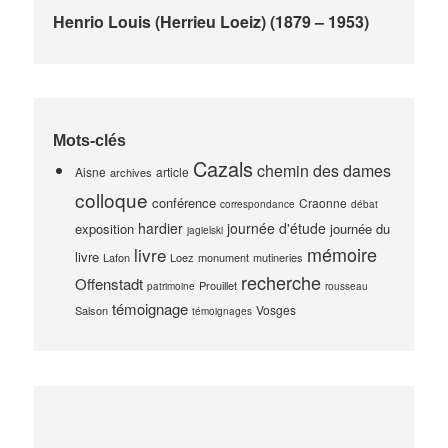
Henrio Louis (Herrieu Loeiz) (1879 – 1953)
Mots-clés
Cazals
chemin des dames
Aisne
article
archives
colloque
conférence
Craonne
correspondance
débat
hardier
journée d'étude
exposition
journée du
jagielski
mémoire
livre
livre
Lafon
Loez
monument
mutineries
recherche
Offenstadt
Prouillet
patrimoine
rousseau
témoignage
Vosges
Salson
témoignages