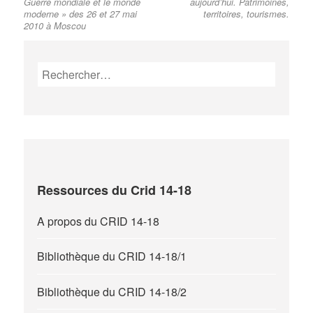
Guerre mondiale et le monde
aujourd’hui. Patrimoines,
l’article
moderne » des 26 et 27 mai
territoires, tourismes.
2010 à Moscou
Rechercher :
Ressources du Crid 14-18
A propos du CRID 14-18
Bibliothèque du CRID 14-18/1
Bibliothèque du CRID 14-18/2