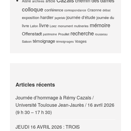
chemin des dames
Aisne
article
archives
colloque
conférence
Craonne
correspondance
débat
hardier
journée d'étude
exposition
journée du
jagielski
mémoire
livre
livre
Lafon
Loez
monument
mutineries
recherche
Offenstadt
Prouillet
patrimoine
rousseau
témoignage
Vosges
Salson
témoignages
Articles récents
Journée d’hommage à Rémy Cazals /
Université Toulouse Jean-Jaurès / 16 avril 2026
(9 h 30 – 17 h 30)
JEUDI 16 AVRIL 2026 : TROIS