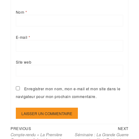
Nom
*
E-mail
*
Site web
Enregistrer mon nom, mon e-mail et mon site dans le
navigateur pour mon prochain commentaire.
Previous
Next
Navigation
PREVIOUS
NEXT
Compte-rendu « La Première
Séminaire : La Grande Guerre
post:
post:
de