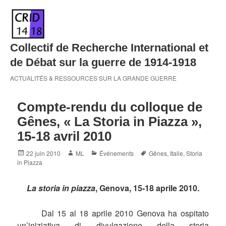
Skip
to
content
Collectif de Recherche International et
de Débat sur la guerre de 1914-1918
ACTUALITÉS & RESSOURCES SUR LA GRANDE GUERRE
Compte-rendu du colloque de
Gênes, « La Storia in Piazza »,
15-18 avril 2010
Posted
Author
Categories
Tags
22 juin 2010
ML
Événements
Gênes
,
Italie
,
Storia
on
in Piazza
La storia in piazza
, Genova, 15-18 aprile 2010.
Dal 15 al 18 aprile 2010 Genova ha ospitato
un’iniziativa di divulgazione della storia