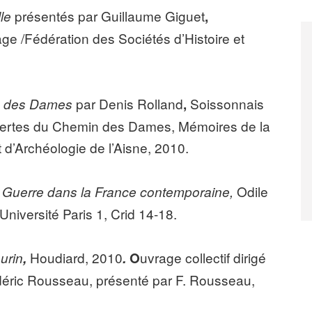
présentés par Guillaume Giguet
lle
,
ge /Fédération des Sociétés d’Histoire et
par Denis Rolland
Soissonnais
in des Dames
,
 pertes du Chemin des Dames, Mémoires de la
t d’Archéologie de l’Aisne, 2010.
Odile
e Guerre dans la France contemporaine,
Université Paris 1, Crid 14-18.
Houdiard, 2010
uvrage collectif dirigé
urin
,
.
O
déric Rousseau, présenté par F. Rousseau,