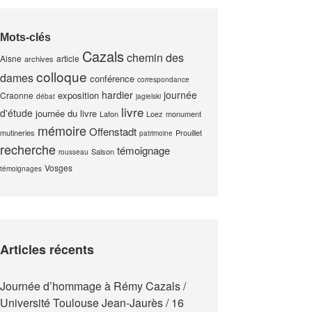
Mots-clés
Cazals
chemin des
Aisne
article
archives
colloque
dames
conférence
correspondance
hardier
journée
exposition
Craonne
débat
jagielski
livre
d'étude
journée du livre
Lafon
Loez
monument
mémoire
Offenstadt
mutineries
Prouillet
patrimoine
recherche
témoignage
Salson
rousseau
Vosges
témoignages
Articles récents
Journée d’hommage à Rémy Cazals /
Université Toulouse Jean-Jaurès / 16