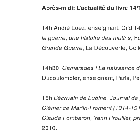
Après-midi:
L’actualité du livre 14/
14h André Loez, enseignant, Crid 14
Fo
la guerre, une histoire des mutins
,
, La Découverte, Col
Grande Guerre
14h30
Camarades ! La naissance 
Ducoulombie
, enseignant
Paris, Pe
r
,
15h
L’écrivain de Lubine. Journal d
Clémence Martin-Froment (1914-19
Claude Fombaron, Yann Prouillet, pré
2010.