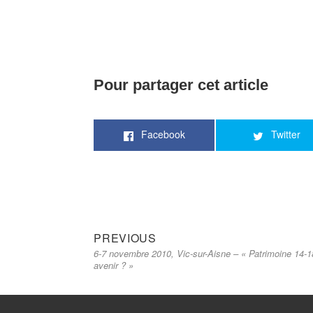
Pour partager cet article
Facebook
Twitter
Previous
Navigation
PREVIOUS
6-7 novembre 2010, Vic-sur-Aisne – « Patrimoine 14-
post:
de
avenir ? »
l’article