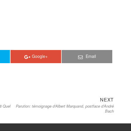
Google+
Email
Next
NEXT
18 Quel
Parution: témoignage d’Albert Marquand, postface d’André
post:
Bach