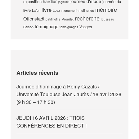
hardier
journée d'étude
exposition
journée du
jagielski
mémoire
livre
livre
Lafon
Loez
monument
mutineries
recherche
Offenstadt
Prouillet
patrimoine
rousseau
témoignage
Vosges
Salson
témoignages
Articles récents
Journée d’hommage à Rémy Cazals /
Université Toulouse Jean-Jaurès / 16 avril 2026
(9 h 30 – 17 h 30)
JEUDI 16 AVRIL 2026 : TROIS
CONFÉRENCES EN DIRECT !