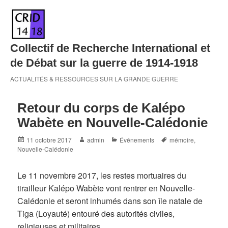
Skip
to
content
Collectif de Recherche International et
de Débat sur la guerre de 1914-1918
ACTUALITÉS & RESSOURCES SUR LA GRANDE GUERRE
Retour du corps de Kalépo
Wabète en Nouvelle-Calédonie
Posted
Author
Categories
Tags
11 octobre 2017
admin
Événements
mémoire
,
on
Nouvelle-Calédonie
Le 11 novembre 2017, les restes mortuaires du
tirailleur Kalépo Wabète vont rentrer en Nouvelle-
Calédonie et seront inhumés dans son île natale de
Tiga (Loyauté) entouré des autorités civiles,
religieuses et militaires.