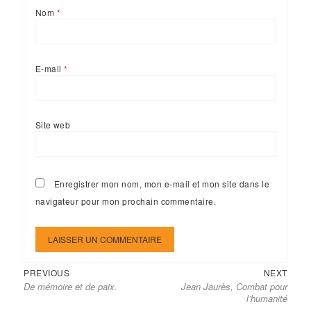
Nom
*
E-mail
*
Site web
Enregistrer mon nom, mon e-mail et mon site dans le
navigateur pour mon prochain commentaire.
Previous
Next
Navigation
PREVIOUS
NEXT
De mémoire et de paix.
Jean Jaurès, Combat pour
post:
post:
de
l’humanité
l’article