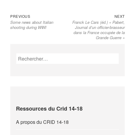
Previous
Next
Navigation
PREVIOUS
NEXT
Some news about Italian
Franck Le Cars (éd.) « Pabert,
post:
post:
de
shooting during WWI
Journal d’un officier-brasseur
l’article
dans la France occupée de la
Grande Guerre »
Rechercher :
Ressources du Crid 14-18
A propos du CRID 14-18