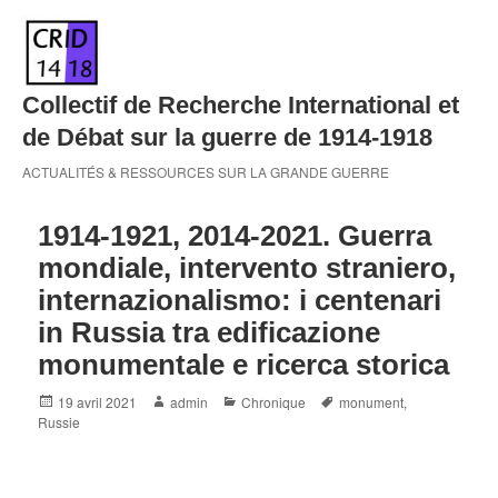
Skip
to
content
Collectif de Recherche International et
de Débat sur la guerre de 1914-1918
ACTUALITÉS & RESSOURCES SUR LA GRANDE GUERRE
1914-1921, 2014-2021. Guerra
mondiale, intervento straniero,
internazionalismo: i centenari
in Russia tra edificazione
monumentale e ricerca storica
Posted
Author
Categories
Tags
19 avril 2021
admin
Chronique
monument
,
on
Russie