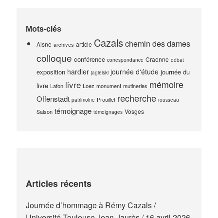
Mots-clés
Cazals
chemin des dames
Aisne
article
archives
colloque
conférence
Craonne
correspondance
débat
hardier
journée d'étude
exposition
journée du
jagielski
mémoire
livre
livre
Lafon
Loez
monument
mutineries
recherche
Offenstadt
Prouillet
patrimoine
rousseau
témoignage
Vosges
Salson
témoignages
Articles récents
Journée d’hommage à Rémy Cazals /
Université Toulouse Jean-Jaurès / 16 avril 2026