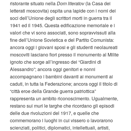
ristorante situato nella
Dom literatov
(la Casa dei
letterati moscovita) ospita una lapide con i nomi dei
soci dell’Unione degli scrittori morti in guerra tra il
1941 ed il 1945. Questa edificazione memoriale e i
valori che vi sono associati, sono sopravvissuti alla
fine dell’Unione Sovietica e del Partito Comunista:
ancora oggi i giovani sposi e gli studenti neolaureati
moscoviti lasciano fiori presso il monumento al Milite
ignoto che sorge all’ingresso dei “Giardini di
Alessandro”; ancora oggi genitori e nonni
accompagnano i bambini davanti ai monumenti ai
caduti, in tutta la Federazione; ancora oggi il titolo di
“città eroe della Grande guerra patriottica”
rappresenta un ambito riconoscimento. Ugualmente,
restano sui muri le targhe che ricordano gli episodi
delle due rivoluzioni del 1917, e quelle che
commemorano i luoghi in cui vissero o lavorarono
scienziati, politici, diplomatici, intellettuali, artisti,