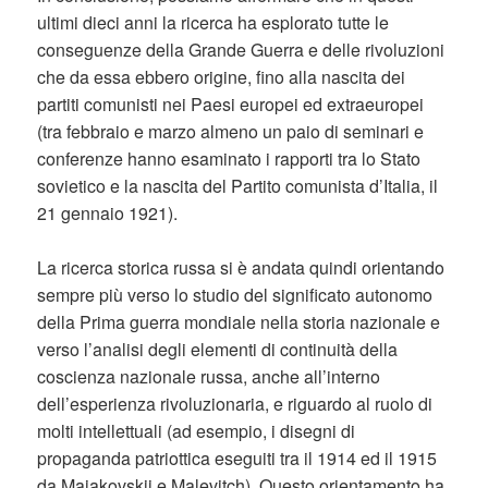
ultimi dieci anni la ricerca ha esplorato tutte le
conseguenze della Grande Guerra e delle rivoluzioni
che da essa ebbero origine, fino alla nascita dei
partiti comunisti nei Paesi europei ed extraeuropei
(tra febbraio e marzo almeno un paio di seminari e
conferenze hanno esaminato i rapporti tra lo Stato
sovietico e la nascita del Partito comunista d’Italia, il
21 gennaio 1921).
La ricerca storica russa si è andata quindi orientando
sempre più verso lo studio del significato autonomo
della Prima guerra mondiale nella storia nazionale e
verso l’analisi degli elementi di continuità della
coscienza nazionale russa, anche all’interno
dell’esperienza rivoluzionaria, e riguardo al ruolo di
molti intellettuali (ad esempio, i disegni di
propaganda patriottica eseguiti tra il 1914 ed il 1915
da Majakovskij e Malevitch). Questo orientamento ha