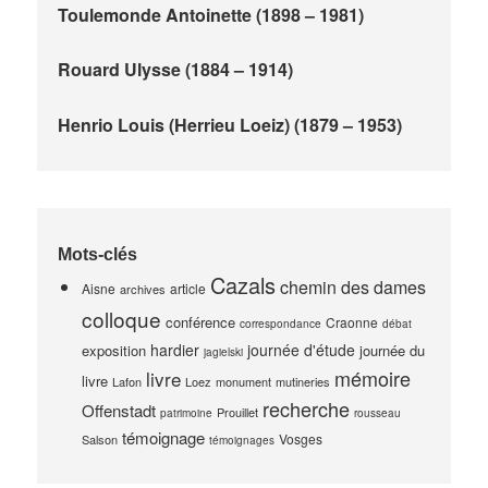
Toulemonde Antoinette (1898 – 1981)
Rouard Ulysse (1884 – 1914)
Henrio Louis (Herrieu Loeiz) (1879 – 1953)
Mots-clés
Cazals
chemin des dames
Aisne
article
archives
colloque
conférence
Craonne
correspondance
débat
hardier
journée d'étude
exposition
journée du
jagielski
mémoire
livre
livre
Lafon
Loez
monument
mutineries
recherche
Offenstadt
Prouillet
patrimoine
rousseau
témoignage
Vosges
Salson
témoignages