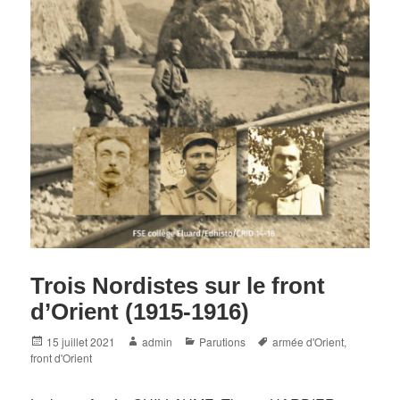
Trois Nordistes sur le front
d’Orient (1915-1916)
Posted
Author
Categories
Tags
15 juillet 2021
admin
Parutions
armée d'Orient
,
on
front d'Orient