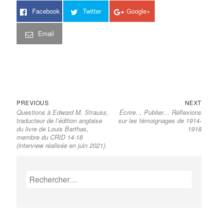
Facebook
Twitter
Google+
Email
Previous
Next
Navigation
PREVIOUS
NEXT
Questions à Edward M. Strauss,
Écrire… Publier… Réflexions
post:
post:
de
traducteur de l’édition anglaise
sur les témoignages de 1914-
l’article
du livre de Louis Barthas,
1918
membre du CRID 14-18
(interview réalisée en juin 2021).
Rechercher :