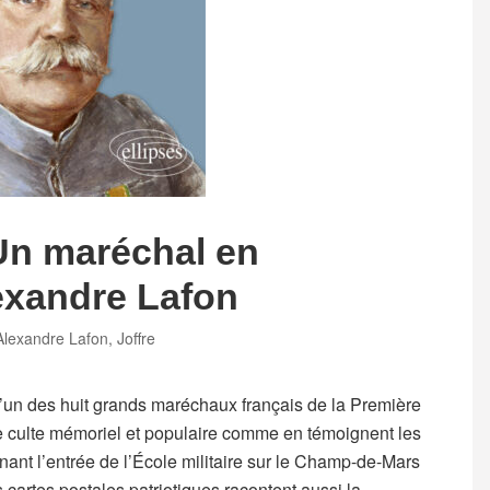
 Un maréchal en
exandre Lafon
Tags
Alexandre Lafon
,
Joffre
l’un des huit grands maréchaux français de la Première
ble culte mémoriel et populaire comme en témoignent les
nant l’entrée de l’École militaire sur le Champ-de-Mars
s cartes postales patriotiques racontent aussi la