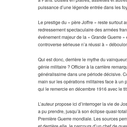
puissance d’une légende entrée dans les foy
Le prestige du « père Joffre » reste surtout 
redressement spectaculaire des armées franco
événement majeur de la « Grande Guerre » et
controverse sérieuse n’a réussi à « déboulo
Qui est donc, derrière le mythe du vainqueur,
génie militaire ? Officier à la carrière rema
généralissime dans une période décisive. Con
main sur les opérations militaires face à un 
qui le remercie en décembre 1916 avec le ti
L’auteur propose ici d’interroger la vie de J
a pu prendre, jusqu’à son éclipse quasi-tot
Première Guerre mondiale. Les sources perm
et derrière elle, le parcours d’un chef de g