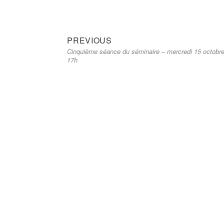
Previous
Navigation
PREVIOUS
Cinquième séance du séminaire – mercredi 15 octobr
post:
de
17h
l’article