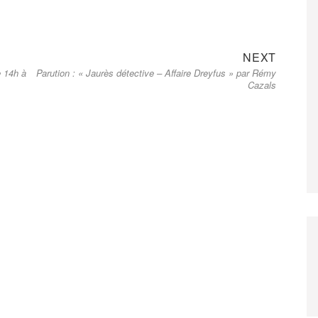
Next
NEXT
e 14h à
Parution : « Jaurès détective – Affaire Dreyfus » par Rémy
post:
Cazals