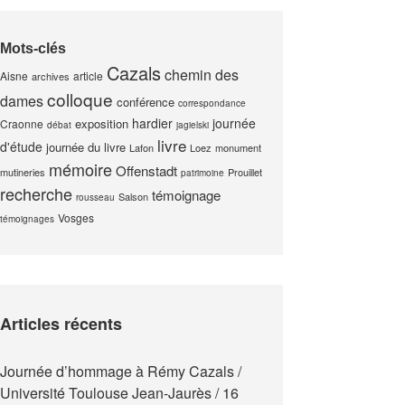
Mots-clés
Cazals
chemin des
Aisne
article
archives
colloque
dames
conférence
correspondance
hardier
journée
exposition
Craonne
débat
jagielski
livre
d'étude
journée du livre
Lafon
Loez
monument
mémoire
Offenstadt
mutineries
Prouillet
patrimoine
recherche
témoignage
Salson
rousseau
Vosges
témoignages
Articles récents
Journée d’hommage à Rémy Cazals /
Université Toulouse Jean-Jaurès / 16