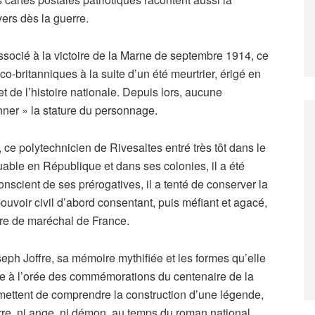
ers dès la guerre.
associé à la victoire de la Marne de septembre 1914, ce
-britanniques à la suite d’un été meurtrier, érigé en
 de l’histoire nationale. Depuis lors, aucune
nner » la stature du personnage.
 ce polytechnicien de Rivesaltes entré très tôt dans le
rquable en République et dans ses colonies, il a été
scient de ses prérogatives, il a tenté de conserver la
pouvoir civil d’abord consentant, puis méfiant et agacé,
tre de maréchal de France.
oseph Joffre, sa mémoire mythifiée et les formes qu’elle
ale à l’orée des commémorations du centenaire de la
ettent de comprendre la construction d’une légende,
uerre, ni ange, ni démon, au temps du roman national