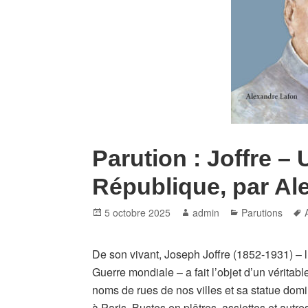
Parution : Joffre –
République, par Al
Posted
Author
Categories
5 octobre 2025
admin
Parutions
on
De son vivant, Joseph Joffre (1852-1931) – 
Guerre mondiale – a fait l’objet d’un vérita
noms de rues de nos villes et sa statue domi
à Paris. Bustes en plâtres, assiettes et autre