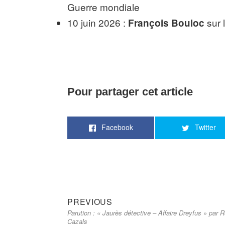
Guerre mondiale
10 juin 2026 :
sur 
François Bouloc
Pour partager cet article
Facebook
Twitter
Previous
Navigation
PREVIOUS
Parution : « Jaurès détective – Affaire Dreyfus » par
post:
de
Cazals