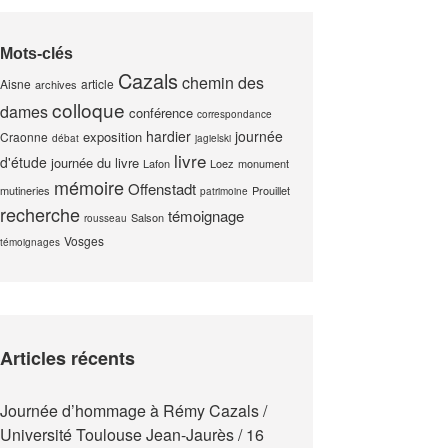
Mots-clés
Cazals
chemin des
Aisne
article
archives
colloque
dames
conférence
correspondance
hardier
journée
exposition
Craonne
débat
jagielski
livre
d'étude
journée du livre
Lafon
Loez
monument
mémoire
Offenstadt
mutineries
Prouillet
patrimoine
recherche
témoignage
Salson
rousseau
Vosges
témoignages
Articles récents
Journée d’hommage à Rémy Cazals /
Université Toulouse Jean-Jaurès / 16