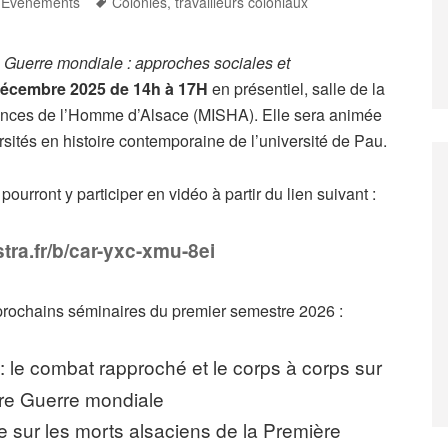
Tags
,
Événements
Colonies
,
travailleurs coloniaux
 Guerre mondiale : approches sociales et
décembre 2025 de 14h à 17H
en présentiel, salle de la
sciences de l’Homme d’Alsace (MISHA). Elle sera animée
sités en histoire contemporaine de l’université de Pau.
ourront y participer en vidéo à partir du lien suivant :
stra.fr/b/car-yxc-xmu-8ei
 prochains séminaires du premier semestre 2026 :
: le combat rapproché et le corps à corps sur
ère Guerre mondiale
e sur les morts alsaciens de la Première