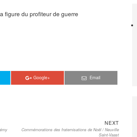
la figure du profiteur de guerre
Google+
Email
Next
NEXT
 Rémy
Commémorations des fraternisations de Noël / Neuville
post:
Saint-Vaast