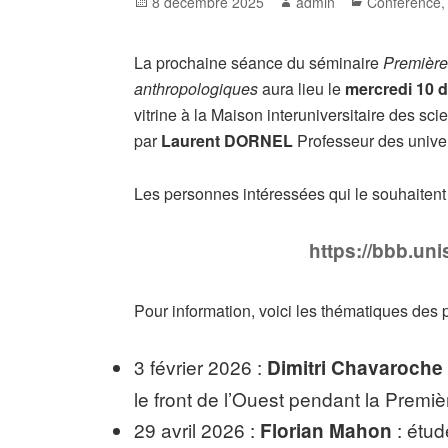
Posted
Author
Categories
8 décembre 2025
admin
Conférence
on
La prochaine séance du séminaire
Première
anthropologiques
aura lieu le
mercredi 10 
vitrine à la Maison interuniversitaire des 
par
Laurent DORNEL
Professeur des univer
Les personnes intéressées qui le souhaitent p
https://bbb.uni
Pour information, voici les thématiques des
3 février 2026 :
Dimitri Chavaroche
le front de l’Ouest pendant la Premi
29 avril 2026 :
: étud
Florian Mahon