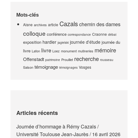
Mots-clés
Cazals
chemin des dames
Aisne
article
archives
colloque
conférence
Craonne
correspondance
débat
hardier
journée d'étude
exposition
journée du
jagielski
mémoire
livre
livre
Lafon
Loez
monument
mutineries
recherche
Offenstadt
Prouillet
patrimoine
rousseau
témoignage
Vosges
Salson
témoignages
Articles récents
Journée d’hommage à Rémy Cazals /
Université Toulouse Jean-Jaurès / 16 avril 2026