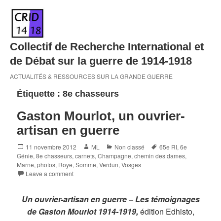
Skip
to
content
Collectif de Recherche International et
de Débat sur la guerre de 1914-1918
ACTUALITÉS & RESSOURCES SUR LA GRANDE GUERRE
Étiquette :
8e chasseurs
Gaston Mourlot, un ouvrier-
artisan en guerre
Posted
Author
Categories
Tags
11 novembre 2012
ML
Non classé
65e RI
,
6e
on
Génie
,
8e chasseurs
,
carnets
,
Champagne
,
chemin des dames
,
Marne
,
photos
,
Roye
,
Somme
,
Verdun
,
Vosges
Leave a comment
Un ouvrier-artisan en guerre – Les témoignages
de Gaston Mourlot 1914-1919,
édition Edhisto,