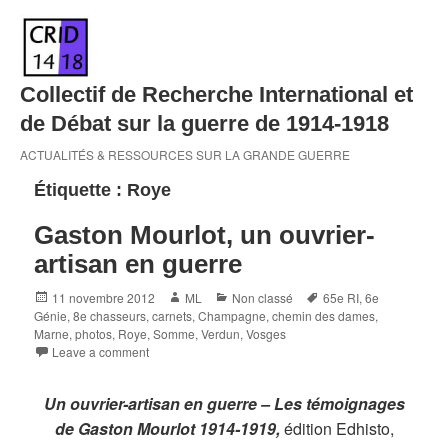
Skip
to
content
Collectif de Recherche International et
de Débat sur la guerre de 1914-1918
ACTUALITÉS & RESSOURCES SUR LA GRANDE GUERRE
Étiquette :
Roye
Gaston Mourlot, un ouvrier-
artisan en guerre
Posted
Author
Categories
Tags
11 novembre 2012
ML
Non classé
65e RI
,
6e
on
Génie
,
8e chasseurs
,
carnets
,
Champagne
,
chemin des dames
,
Marne
,
photos
,
Roye
,
Somme
,
Verdun
,
Vosges
Leave a comment
Un ouvrier-artisan en guerre – Les témoignages
de Gaston Mourlot 1914-1919,
édition Edhisto,