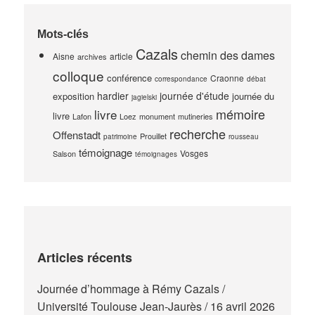
Mots-clés
Cazals
chemin des dames
Aisne
article
archives
colloque
conférence
Craonne
correspondance
débat
hardier
journée d'étude
exposition
journée du
jagielski
mémoire
livre
livre
Lafon
Loez
monument
mutineries
recherche
Offenstadt
Prouillet
patrimoine
rousseau
témoignage
Vosges
Salson
témoignages
Articles récents
Journée d’hommage à Rémy Cazals /
Université Toulouse Jean-Jaurès / 16 avril 2026