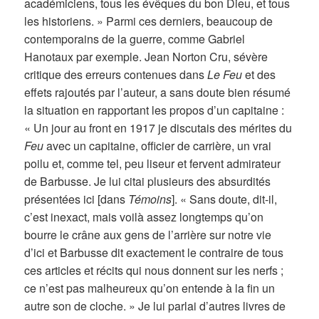
académiciens, tous les évêques du bon Dieu, et tous
les historiens. » Parmi ces derniers, beaucoup de
contemporains de la guerre, comme Gabriel
Hanotaux par exemple. Jean Norton Cru, sévère
critique des erreurs contenues dans
Le Feu
et des
effets rajoutés par l’auteur, a sans doute bien résumé
la situation en rapportant les propos d’un capitaine :
« Un jour au front en 1917 je discutais des mérites du
Feu
avec un capitaine, officier de carrière, un vrai
poilu et, comme tel, peu liseur et fervent admirateur
de Barbusse. Je lui citai plusieurs des absurdités
présentées ici [dans
Témoins
]. « Sans doute, dit-il,
c’est inexact, mais voilà assez longtemps qu’on
bourre le crâne aux gens de l’arrière sur notre vie
d’ici et Barbusse dit exactement le contraire de tous
ces articles et récits qui nous donnent sur les nerfs ;
ce n’est pas malheureux qu’on entende à la fin un
autre son de cloche. » Je lui parlai d’autres livres de