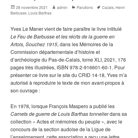
Posted
Author
Categories
Tags
28 novembre 2021
admin
Parutions
Cazals
,
Henri
on
Barbusse
,
Louis Barthas
Yves Le Maner vient de faire paraître le livre intitulé
Le Feu
de Barbusse et les récits de la guerre en
Artois, Souchez 1915
, dans les Mémoires de la
Commission départementale d’histoire et
d’archéologie du Pas-de-Calais, tome XLI, 2021, 176
pages très illustrées, ISBN 978-2-916601-60-1. Pour
présenter ce livre sur le site du CRID 14-18, Yves m’a
autorisé à reproduire le texte de mon avant-propos à
son ouvrage :
En 1978, lorsque François Maspero a publié les
Carnets de guerre de Louis Barthas tonnelier
dans sa
collection « Actes et mémoires du peuple », avec le
concours de la section audoise de la Ligue de
l’enseignement, cette association a reçu une lettre