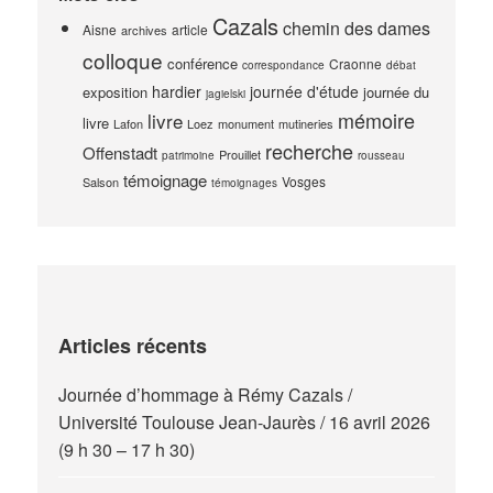
Cazals
chemin des dames
Aisne
article
archives
colloque
conférence
Craonne
correspondance
débat
hardier
journée d'étude
exposition
journée du
jagielski
mémoire
livre
livre
Lafon
Loez
monument
mutineries
recherche
Offenstadt
Prouillet
patrimoine
rousseau
témoignage
Vosges
Salson
témoignages
Articles récents
Journée d’hommage à Rémy Cazals /
Université Toulouse Jean-Jaurès / 16 avril 2026
(9 h 30 – 17 h 30)