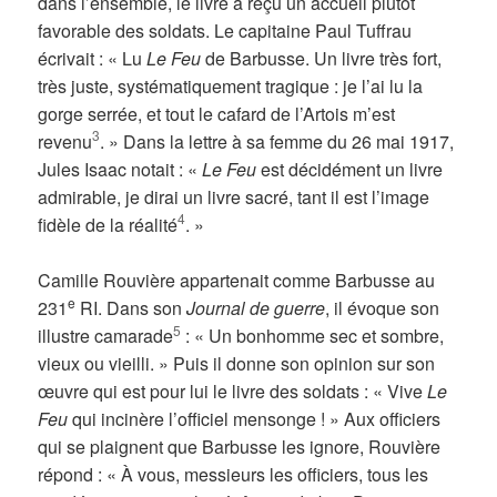
dans l’ensemble, le livre a reçu un accueil plutôt
favorable des soldats. Le capitaine Paul Tuffrau
écrivait : « Lu
Le Feu
de Barbusse. Un livre très fort,
très juste, systématiquement tragique : je l’ai lu la
gorge serrée, et tout le cafard de l’Artois m’est
3
revenu
. » Dans la lettre à sa femme du 26 mai 1917,
Jules Isaac notait : «
Le Feu
est décidément un livre
admirable, je dirai un livre sacré, tant il est l’image
4
fidèle de la réalité
. »
Camille Rouvière appartenait comme Barbusse au
e
231
RI. Dans son
Journal de guerre
, il évoque son
5
illustre camarade
: « Un bonhomme sec et sombre,
vieux ou vieilli. » Puis il donne son opinion sur son
œuvre qui est pour lui le livre des soldats : « Vive
Le
Feu
qui incinère l’officiel mensonge ! » Aux officiers
qui se plaignent que Barbusse les ignore, Rouvière
répond : « À vous, messieurs les officiers, tous les