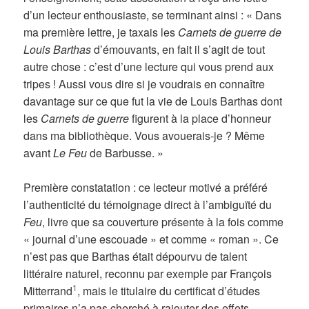
d’un lecteur enthousiaste, se terminant ainsi : « Dans
ma première lettre, je taxais les
Carnets de guerre de
Louis Barthas
d’émouvants, en fait il s’agit de tout
autre chose : c’est d’une lecture qui vous prend aux
tripes ! Aussi vous dire si je voudrais en connaître
davantage sur ce que fut la vie de Louis Barthas dont
les
Carnets de guerre
figurent à la place d’honneur
dans ma bibliothèque. Vous avouerais-je ? Même
avant
Le Feu
de Barbusse. »
Première constatation : ce lecteur motivé a préféré
l’authenticité du témoignage direct à l’ambiguïté du
Feu
, livre que sa couverture présente à la fois comme
« journal d’une escouade » et comme « roman ». Ce
n’est pas que Barthas était dépourvu de talent
littéraire naturel, reconnu par exemple par François
1
Mitterrand
, mais le titulaire du certificat d’études
primaires n’a pas cherché à rajouter des effets