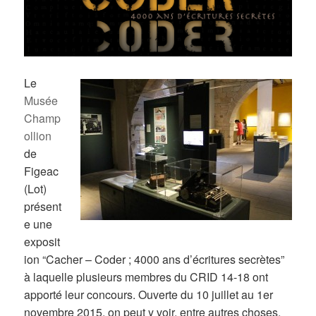
Le
Mus
ée
Champ
ollion
de
Figeac
(Lot)
présent
e une
exposit
ion “Cacher – Coder ; 4000 ans d’écritures secrètes”
à laquelle plusieurs membres du CRID 14-18 ont
apporté leur concours. Ouverte du 10 juillet au 1er
novembre 2015, on peut y voir, entre autres choses,