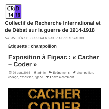
Skip
to
content
Collectif de Recherche International et
de Débat sur la guerre de 1914-1918
ACTUALITÉS & RESSOURCES SUR LA GRANDE GUERRE
Étiquette :
champollion
Exposition à Figeac : « Cacher
– Coder »
Posted
Author
Categories
Tags
29 août 2015
admin
Événements
champollion
,
on
codage
,
exposition
,
figeac
Leave a comment