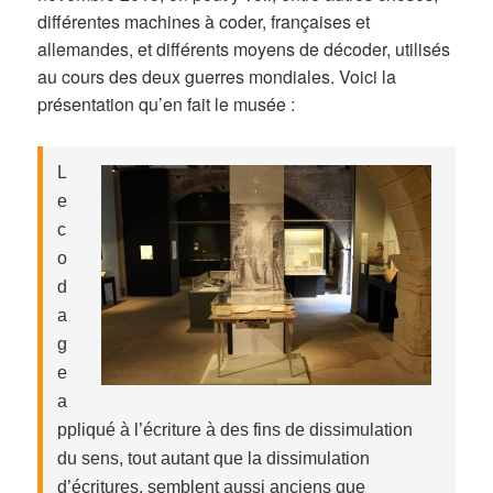
différentes machines à coder, françaises et
allemandes, et différents moyens de décoder, utilisés
au cours des deux guerres mondiales. Voici la
présentation qu’en fait le musée :
L
e
c
o
d
a
g
e
a
ppliqué à l’écriture à des fins de dissimulation
du sens, tout autant que la dissimulation
d’écritures, semblent aussi anciens que