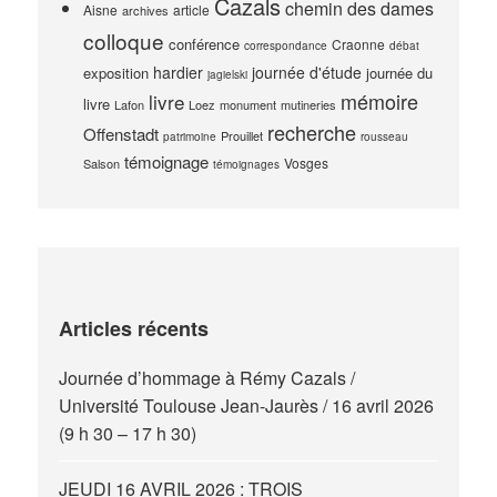
Cazals
chemin des dames
Aisne
article
archives
colloque
conférence
Craonne
correspondance
débat
hardier
journée d'étude
exposition
journée du
jagielski
mémoire
livre
livre
Lafon
Loez
monument
mutineries
recherche
Offenstadt
Prouillet
patrimoine
rousseau
témoignage
Vosges
Salson
témoignages
Articles récents
Journée d’hommage à Rémy Cazals /
Université Toulouse Jean-Jaurès / 16 avril 2026
(9 h 30 – 17 h 30)
JEUDI 16 AVRIL 2026 : TROIS