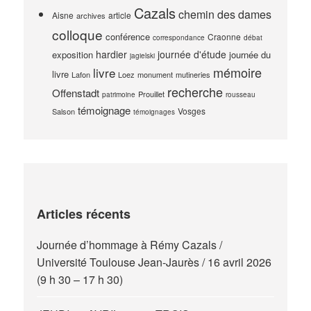
Cazals
chemin des dames
Aisne
article
archives
colloque
conférence
Craonne
correspondance
débat
hardier
journée d'étude
exposition
journée du
jagielski
mémoire
livre
livre
Lafon
Loez
monument
mutineries
recherche
Offenstadt
Prouillet
patrimoine
rousseau
témoignage
Vosges
Salson
témoignages
Articles récents
Journée d’hommage à Rémy Cazals /
Université Toulouse Jean-Jaurès / 16 avril 2026
(9 h 30 – 17 h 30)