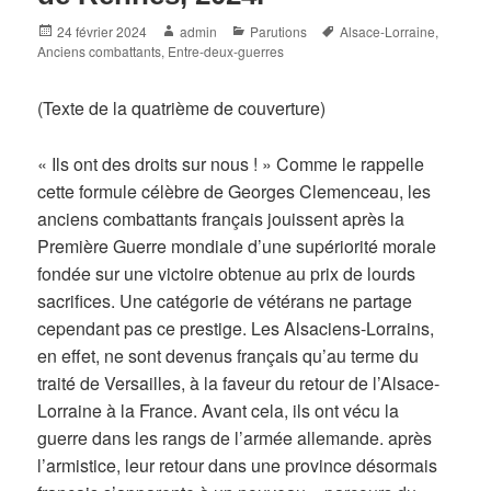
Posted
Author
Categories
Tags
24 février 2024
admin
Parutions
Alsace-Lorraine
,
on
Anciens combattants
,
Entre-deux-guerres
(Texte de la quatrième de couverture)
« Ils ont des droits sur nous ! » Comme le rappelle
cette formule célèbre de Georges Clemenceau, les
anciens combattants français jouissent après la
Première Guerre mondiale d’une supériorité morale
fondée sur une victoire obtenue au prix de lourds
sacrifices. Une catégorie de vétérans ne partage
cependant pas ce prestige. Les Alsaciens-Lorrains,
en effet, ne sont devenus français qu’au terme du
traité de Versailles, à la faveur du retour de l’Alsace-
Lorraine à la France. Avant cela, ils ont vécu la
guerre dans les rangs de l’armée allemande. après
l’armistice, leur retour dans une province désormais