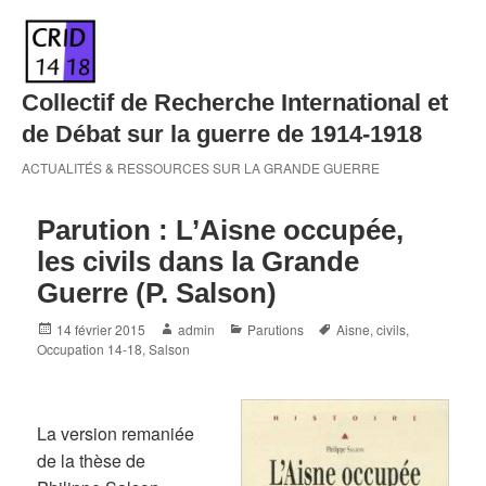
Skip
to
content
Collectif de Recherche International et
de Débat sur la guerre de 1914-1918
ACTUALITÉS & RESSOURCES SUR LA GRANDE GUERRE
Parution : L’Aisne occupée,
les civils dans la Grande
Guerre (P. Salson)
Posted
Author
Categories
Tags
14 février 2015
admin
Parutions
Aisne
,
civils
,
on
Occupation 14-18
,
Salson
La version remaniée
de la thèse de