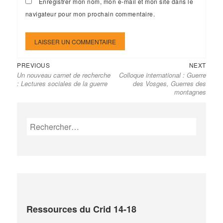
Enregistrer mon nom, mon e-mail et mon site dans le
navigateur pour mon prochain commentaire.
Previous
Next
Navigation
PREVIOUS
NEXT
Un nouveau carnet de recherche
Colloque international : Guerre
post:
post:
de
: Lectures sociales de la guerre
des Vosges, Guerres des
l’article
montagnes
Rechercher :
Ressources du Crid 14-18