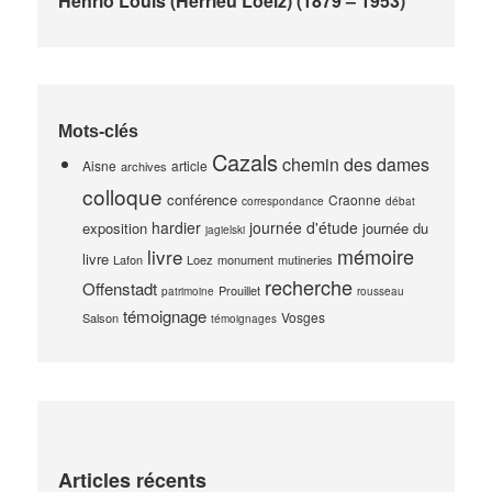
Henrio Louis (Herrieu Loeiz) (1879 – 1953)
Mots-clés
Cazals
chemin des dames
Aisne
article
archives
colloque
conférence
Craonne
correspondance
débat
hardier
journée d'étude
exposition
journée du
jagielski
mémoire
livre
livre
Lafon
Loez
monument
mutineries
recherche
Offenstadt
Prouillet
patrimoine
rousseau
témoignage
Vosges
Salson
témoignages
Articles récents