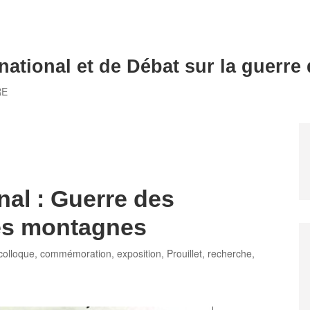
national et de Débat sur la guerre
RE
nal : Guerre des
es montagnes
Tags
colloque
,
commémoration
,
exposition
,
Prouillet
,
recherche
,