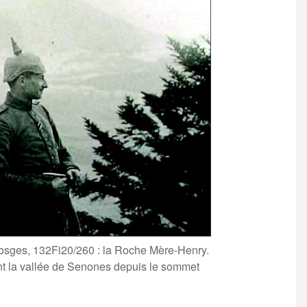
osges, 132Fi20/260 : la Roche Mère-Henry.
nt la vallée de Senones depuis le sommet