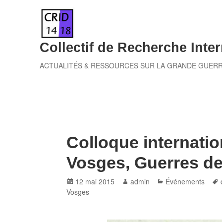
Skip
to
content
Collectif de Recherche Inter
ACTUALITÉS & RESSOURCES SUR LA GRANDE GUER
Colloque internatio
Vosges, Guerres d
Posted
Author
Categories
12 mai 2015
admin
Événements
on
Vosges