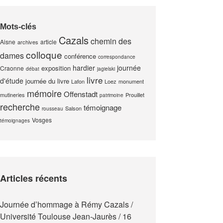
Mots-clés
Cazals
chemin des
Aisne
article
archives
colloque
dames
conférence
correspondance
hardier
journée
exposition
Craonne
débat
jagielski
livre
d'étude
journée du livre
Lafon
Loez
monument
mémoire
Offenstadt
mutineries
Prouillet
patrimoine
recherche
témoignage
Salson
rousseau
Vosges
témoignages
Articles récents
Journée d’hommage à Rémy Cazals /
Université Toulouse Jean-Jaurès / 16