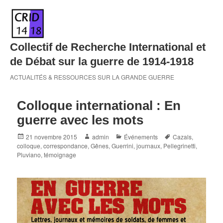
Skip
to
content
Collectif de Recherche International et
de Débat sur la guerre de 1914-1918
ACTUALITÉS & RESSOURCES SUR LA GRANDE GUERRE
Colloque international : En
guerre avec les mots
Posted
Author
Categories
Tags
21 novembre 2015
admin
Événements
Cazals
,
on
colloque
,
correspondance
,
Gênes
,
Guerrini
,
journaux
,
Pellegrinetti
,
Pluviano
,
témoignage