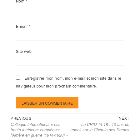
Nom
*
E-mail
*
Site web
Enregistrer mon nom, mon e-mail et mon site dans le
navigateur pour mon prochain commentaire.
Previous
Next
Navigation
PREVIOUS
NEXT
Colloque international « Les
Le CRID 14-18 : 10 ans de
post:
post:
de
fronts intérieurs européens:
travail sur le Chemin des Dames
l’article
l’Arrière en guerre (1914-1920) »