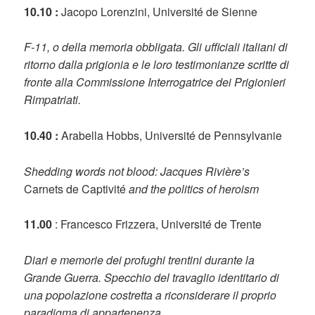
10.10 :
Jacopo Lorenzini, Université de Sienne
F-11, o della memoria obbligata. Gli ufficiali italiani di
ritorno dalla prigionia e le loro testimonianze scritte di
fronte alla Commissione Interrogatrice dei Prigionieri
Rimpatriati.
10.40 :
Arabella Hobbs, Université de Pennsylvanie
Shedding words not blood: Jacques Rivière’s
Carnets de Captivité
and the politics of heroism
11.00
: Francesco Frizzera, Université de Trente
Diari e memorie dei profughi trentini durante la
Grande Guerra. Specchio del travaglio identitario di
una popolazione costretta a riconsiderare il proprio
paradigma di appartenenza