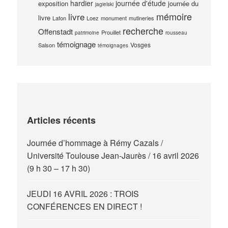
hardier
journée d'étude
exposition
journée du
jagielski
mémoire
livre
livre
Lafon
Loez
monument
mutineries
recherche
Offenstadt
Prouillet
patrimoine
rousseau
témoignage
Vosges
Salson
témoignages
Articles récents
Journée d’hommage à Rémy Cazals /
Université Toulouse Jean-Jaurès / 16 avril 2026
(9 h 30 – 17 h 30)
JEUDI 16 AVRIL 2026 : TROIS
CONFÉRENCES EN DIRECT !