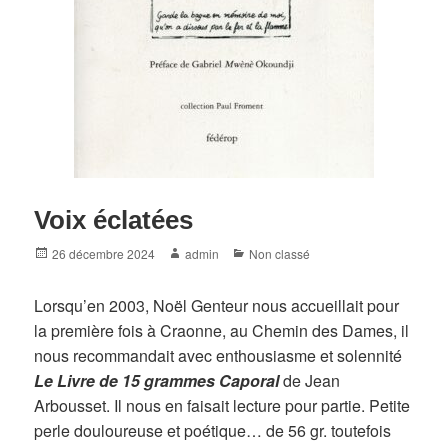
Voix éclatées
Posted
Author
Categories
26 décembre 2024
admin
Non classé
on
Lorsqu’en 2003, Noël Genteur nous accueillait pour
la première fois à Craonne, au Chemin des Dames, il
nous recommandait avec enthousiasme et solennité
L
e L
ivre de 15 grammes
Caporal
de Jean
Arbousset. Il nous en faisait lecture pour partie. Petite
perle douloureuse et poétique… de 56 gr. toutefois