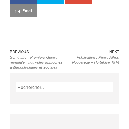
Email
Previous
Next
Navigation
PREVIOUS
NEXT
Séminaire : Première Guerre
Publication : Pierre Alfred
post:
post:
de
mondiale : nouvelles approches
Nougarède – Hurtebise 1914
l’article
anthropologiques et sociales
Rechercher :