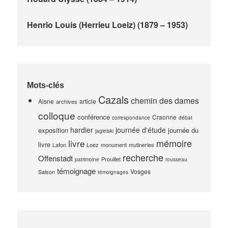
Henrio Louis (Herrieu Loeiz) (1879 – 1953)
Mots-clés
Cazals
chemin des dames
Aisne
article
archives
colloque
conférence
Craonne
correspondance
débat
hardier
journée d'étude
exposition
journée du
jagielski
mémoire
livre
livre
Lafon
Loez
monument
mutineries
recherche
Offenstadt
Prouillet
patrimoine
rousseau
témoignage
Vosges
Salson
témoignages