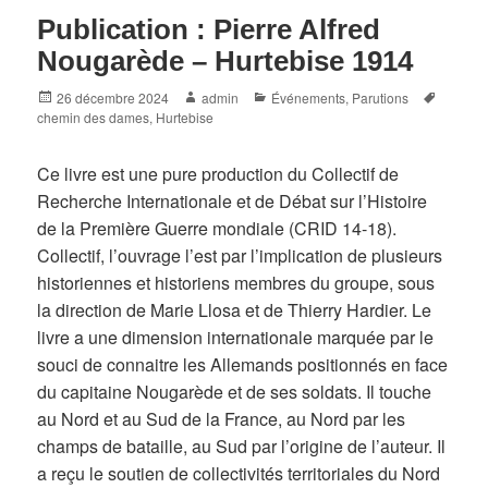
Publication : Pierre Alfred
Nougarède – Hurtebise 1914
Posted
Author
Categories
Tags
26 décembre 2024
admin
Événements
,
Parutions
on
chemin des dames
,
Hurtebise
Ce livre est une pure production du Collectif de
Recherche Internationale et de Débat sur l’Histoire
de la Première Guerre mondiale (CRID 14-18).
Collectif, l’ouvrage l’est par l’implication de plusieurs
historiennes et historiens membres du groupe, sous
la direction de Marie Llosa et de Thierry Hardier. Le
livre a une dimension internationale marquée par le
souci de connaitre les Allemands positionnés en face
du capitaine Nougarède et de ses soldats. Il touche
au Nord et au Sud de la France, au Nord par les
champs de bataille, au Sud par l’origine de l’auteur. Il
a reçu le soutien de collectivités territoriales du Nord