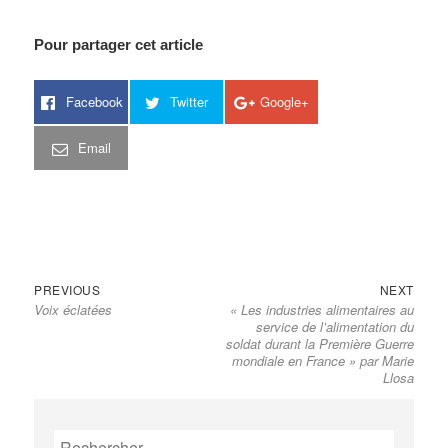
Pour partager cet article
Facebook
Twitter
Google+
Email
Previous
Next
Navigation
PREVIOUS
NEXT
Voix éclatées
« Les industries alimentaires au
post:
post:
de
service de l’alimentation du
l’article
soldat durant la Première Guerre
mondiale en France » par Marie
Llosa
Rechercher :