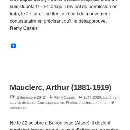
suis stupéfait ! » Et lorsqu’il revient de permission en
train, le 21 juin, il se tient à l’écart du mouvement
contestataire en précisant qu’il le désapprouve.
Rémy Cazals
Mauclerc, Arthur (1881-1919)
Posted
Author
Categories
12 décembre 2012
Rémy Cazals
2011-2020
,
aumônier -
on
Tags
service de santé
,
Correspondance
,
Photos, dessins, peintures
ambulance
Né le 22 octobre à Buironfosse (Aisne), il devient
maréchal-ferrant, ce qui lui vaut d’effectuer le service