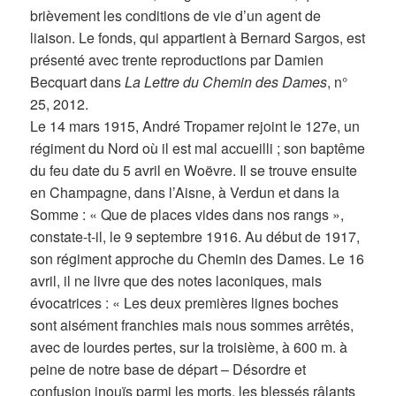
brièvement les conditions de vie d’un agent de
liaison. Le fonds, qui appartient à Bernard Sargos, est
présenté avec trente reproductions par Damien
Becquart dans
La Lettre du Chemin des Dames
, n°
25, 2012.
Le 14 mars 1915, André Tropamer rejoint le 127e, un
régiment du Nord où il est mal accueilli ; son baptême
du feu date du 5 avril en Woëvre. Il se trouve ensuite
en Champagne, dans l’Aisne, à Verdun et dans la
Somme : « Que de places vides dans nos rangs »,
constate-t-il, le 9 septembre 1916. Au début de 1917,
son régiment approche du Chemin des Dames. Le 16
avril, il ne livre que des notes laconiques, mais
évocatrices : « Les deux premières lignes boches
sont aisément franchies mais nous sommes arrêtés,
avec de lourdes pertes, sur la troisième, à 600 m. à
peine de notre base de départ – Désordre et
confusion inouïs parmi les morts, les blessés râlants