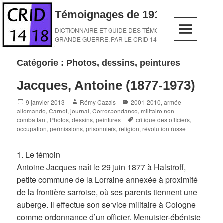
Skip
Témoignages de 1914-1918
to
content
DICTIONNAIRE ET GUIDE DES TÉMOINS DE LA
GRANDE GUERRE, PAR LE CRID 14-18
Catégorie :
Photos, dessins, peintures
Jacques, Antoine (1877-1973)
Posted
Author
Categories
9 janvier 2013
Rémy Cazals
2001-2010
,
armée
on
allemande
,
Carnet, journal
,
Correspondance
,
militaire non
Tags
combattant
,
Photos, dessins, peintures
critique des officiers
,
occupation
,
permissions
,
prisonniers
,
religion
,
révolution russe
1. Le témoin
Antoine Jacques naît le 29 juin 1877 à Halstroff,
petite commune de la Lorraine annexée à proximité
de la frontière sarroise, où ses parents tiennent une
auberge. Il effectue son service militaire à Cologne
comme ordonnance d’un officier. Menuisier-ébéniste