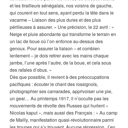
et les tirailleurs sénégalais, nos voisins de gauche,
qui courent en tout sens, ayant perdu la tête dans le
vacarme – Liaison des plus dures et des plus
périlleuses à assurer. » Une précision, le 22 avril : «
Neige et pluie abondante qui transforme le terrain en
un lac de boue où l’on enfonce au-dessus des
genoux. Pour assurer la liaison – et combien
lentement – je dois retirer avec les mains chaque
jambe, l’une après l’autre, de la boue, et cela sous
des rafales d’obus. »
Dès que possible, il revient à des préoccupations
pacifiques : écouter le chant des rossignols,
photographier ses camarades, apprivoiser une pie,
un geai… Au printemps 1917, il n’occulte pas les
mouvements de révolte des Russes qui hurlent «
Nicolas kaput », mais aussi des Français : « Au camp
de Mailly, manifestation quasi-révolutionnaire parmi
les troupes qui s’y trouvent. Aucune répression. J’en