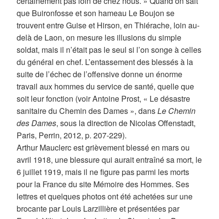
certainement pas loin de chez nous. » Quand on sait
que Buironfosse et son hameau Le Boujon se
trouvent entre Guise et Hirson, en Thiérache, loin au-
delà de Laon, on mesure les illusions du simple
soldat, mais il n’était pas le seul si l’on songe à celles
du général en chef. L’entassement des blessés à la
suite de l’échec de l’offensive donne un énorme
travail aux hommes du service de santé, quelle que
soit leur fonction (voir Antoine Prost, « Le désastre
sanitaire du Chemin des Dames », dans
Le Chemin
des Dames
, sous la direction de Nicolas Offenstadt,
Paris, Perrin, 2012, p. 207-229).
Arthur Mauclerc est grièvement blessé en mars ou
avril 1918, une blessure qui aurait entraîné sa mort, le
6 juillet 1919, mais il ne figure pas parmi les morts
pour la France du site Mémoire des Hommes. Ses
lettres et quelques photos ont été achetées sur une
brocante par Louis Larzillière et présentées par