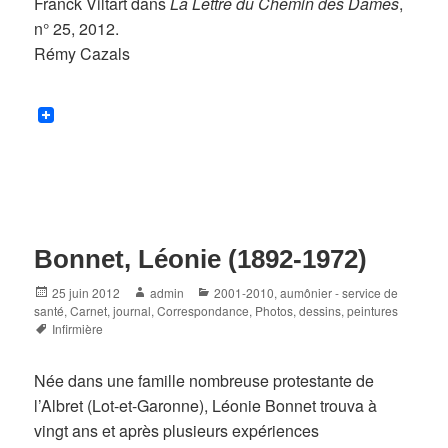
Franck Viltart dans
La Lettre du Chemin des Dames
,
n° 25, 2012.
Rémy Cazals
Bonnet, Léonie (1892-1972)
Posted
Author
Categories
25 juin 2012
admin
2001-2010
,
aumônier - service de
on
santé
,
Carnet, journal
,
Correspondance
,
Photos, dessins, peintures
Tags
Infirmière
Née dans une famille nombreuse protestante de
l’Albret (Lot-et-Garonne), Léonie Bonnet trouva à
vingt ans et après plusieurs expériences