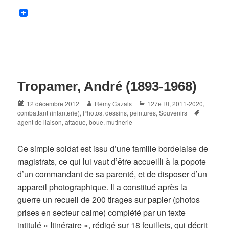
Tropamer, André (1893-1968)
Posted
Author
Categories
12 décembre 2012
Rémy Cazals
127e RI
,
2011-2020
,
on
Tags
combattant (infanterie)
,
Photos, dessins, peintures
,
Souvenirs
agent de liaison
,
attaque
,
boue
,
mutinerie
Ce simple soldat est issu d’une famille bordelaise de
magistrats, ce qui lui vaut d’être accueilli à la popote
d’un commandant de sa parenté, et de disposer d’un
appareil photographique. Il a constitué après la
guerre un recueil de 200 tirages sur papier (photos
prises en secteur calme) complété par un texte
intitulé « Itinéraire », rédigé sur 18 feuillets, qui décrit