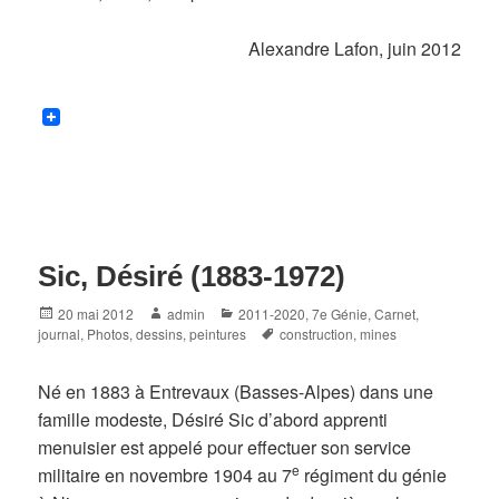
Alexandre Lafon, juin 2012
Sic, Désiré (1883-1972)
Posted
Author
Categories
20 mai 2012
admin
2011-2020
,
7e Génie
,
Carnet,
on
Tags
journal
,
Photos, dessins, peintures
construction
,
mines
Né en 1883 à Entrevaux (Basses-Alpes) dans une
famille modeste, Désiré Sic d’abord apprenti
menuisier est appelé pour effectuer son service
e
militaire en novembre 1904 au 7
régiment du génie