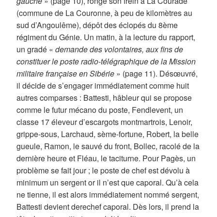
gauche
» (page 10), ronge son frein à La Courade
(commune de La Couronne, à peu de kilomètres au
sud d’Angoulême), dépôt des éclopés du 8ème
régiment du Génie. Un matin, à la lecture du rapport,
un gradé «
demande des volontaires, aux fins de
constituer le poste radio-télégraphique de la Mission
militaire française en Sibérie
» (page 11). Désœuvré,
il décide de s’engager immédiatement comme huit
autres comparses : Battesti, hâbleur qui se propose
comme le futur mécano du poste, Fendlevent, un
classe 17 éleveur d’escargots montmartrois, Lenoir,
grippe-sous, Larchaud, sème-fortune, Robert, la belle
gueule, Ramon, le sauvé du front, Bollec, racolé de la
dernière heure et Fléau, le taciturne. Pour Pagès, un
problème se fait jour ; le poste de chef est dévolu à
minimum un sergent or il n’est que caporal. Qu’à cela
ne tienne, il est alors immédiatement nommé sergent,
Battesti devient derechef caporal. Dès lors, il prend la