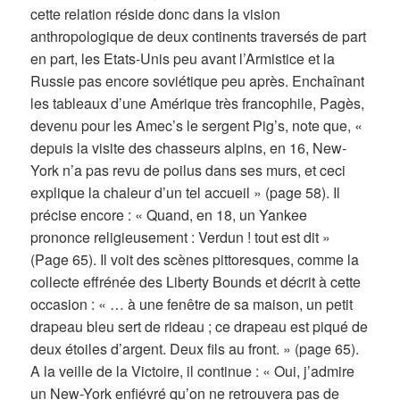
cette relation réside donc dans la vision
anthropologique de deux continents traversés de part
en part, les Etats-Unis peu avant l’Armistice et la
Russie pas encore soviétique peu après. Enchaînant
les tableaux d’une Amérique très francophile, Pagès,
devenu pour les Amec’s le sergent Pig’s, note que, «
depuis la visite des chasseurs alpins, en 16, New-
York n’a pas revu de poilus dans ses murs, et ceci
explique la chaleur d’un tel accueil » (page 58). Il
précise encore : « Quand, en 18, un Yankee
prononce religieusement : Verdun ! tout est dit »
(Page 65). Il voit des scènes pittoresques, comme la
collecte effrénée des Liberty Bounds et décrit à cette
occasion : « … à une fenêtre de sa maison, un petit
drapeau bleu sert de rideau ; ce drapeau est piqué de
deux étoiles d’argent. Deux fils au front. » (page 65).
A la veille de la Victoire, il continue : « Oui, j’admire
un New-York enfiévré qu’on ne retrouvera pas de