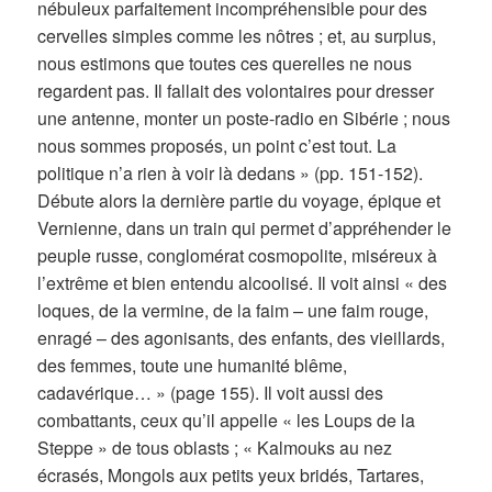
nébuleux parfaitement incompréhensible pour des
cervelles simples comme les nôtres ; et, au surplus,
nous estimons que toutes ces querelles ne nous
regardent pas. Il fallait des volontaires pour dresser
une antenne, monter un poste-radio en Sibérie ; nous
nous sommes proposés, un point c’est tout. La
politique n’a rien à voir là dedans » (pp. 151-152).
Débute alors la dernière partie du voyage, épique et
Vernienne, dans un train qui permet d’appréhender le
peuple russe, conglomérat cosmopolite, miséreux à
l’extrême et bien entendu alcoolisé. Il voit ainsi « des
loques, de la vermine, de la faim – une faim rouge,
enragé – des agonisants, des enfants, des vieillards,
des femmes, toute une humanité blême,
cadavérique… » (page 155). Il voit aussi des
combattants, ceux qu’il appelle « les Loups de la
Steppe » de tous oblasts ; « Kalmouks au nez
écrasés, Mongols aux petits yeux bridés, Tartares,