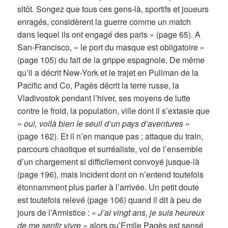
sitôt. Songez que tous ces gens-là, sportifs et joueurs
enragés, considèrent la guerre comme un match
dans lequel ils ont engagé des paris » (page 65). A
San-Francisco, « le port du masque est obligatoire »
(page 105) du fait de la grippe espagnole. De même
qu’il a décrit New-York et le trajet en Pullman de la
Pacific and Co, Pagès décrit la terre russe, la
Vladivostok pendant l’hiver, ses moyens de lutte
contre le froid, la population, ville dont il s’extasie que
«
oui, voilà bien le seuil d’un pays d’aventures
»
(page 162). Et il n’en manque pas ; attaque du train,
parcours chaotique et surréaliste, vol de l’ensemble
d’un chargement si difficilement convoyé jusque-là
(page 196), mais incident dont on n’entend toutefois
étonnamment plus parler à l’arrivée. Un petit doute
est toutefois relevé (page 106) quand il dit à peu de
jours de l’Armistice : «
J’ai vingt ans, je suis heureux
de me sentir vivre
» alors qu’Emile Pagès est sensé