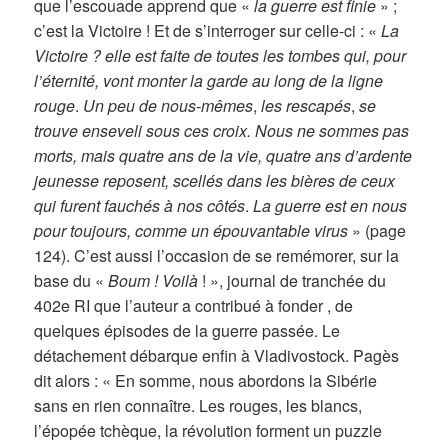
que l’escouade apprend que «
la guerre est finie
» ;
c’est la Victoire ! Et de s’interroger sur celle-ci : «
La
Victoire ? elle est faite de toutes les tombes qui, pour
l’éternité, vont monter la garde au long de la ligne
rouge
.
Un peu de nous-mêmes
,
les rescapés
,
se
trouve enseveli sous ces croix. Nous ne sommes pas
morts, mais quatre ans de la vie, quatre ans d’ardente
jeunesse reposent, scellés
dans les bières de ceux
qui furent fauchés à nos côtés
.
La guerre est en nous
pour toujours, comme un épouvantable virus
» (page
124). C’est aussi l’occasion de se remémorer, sur la
base du «
Boum ! Voilà
! », journal de tranchée du
402e RI que l’auteur a contribué à fonder , de
quelques épisodes de la guerre passée. Le
détachement débarque enfin à Vladivostock. Pagès
dit alors : « En somme, nous abordons la Sibérie
sans en rien connaître. Les rouges, les blancs,
l’épopée tchèque, la révolution forment un puzzle