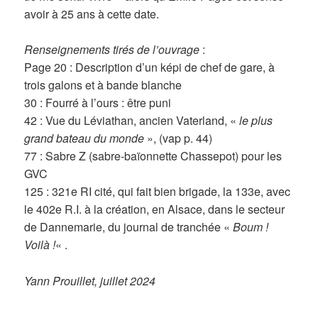
avoir à 25 ans à cette date.
Renseignements tirés de l’ouvrage
:
Page 20 : Description d’un képi de chef de gare, à
trois galons et à bande blanche
30 : Fourré à l’ours : être puni
42 : Vue du Léviathan, ancien Vaterland, «
le plus
grand bateau du monde
», (vap p. 44)
77 : Sabre Z (sabre-baïonnette Chassepot) pour les
GVC
125 : 321e RI cité, qui fait bien brigade, la 133e, avec
le 402e R.I. à la création, en Alsace, dans le secteur
de Dannemarie, du journal de tranchée «
Boum !
Voilà !
« .
Yann Prouillet, juillet 2024