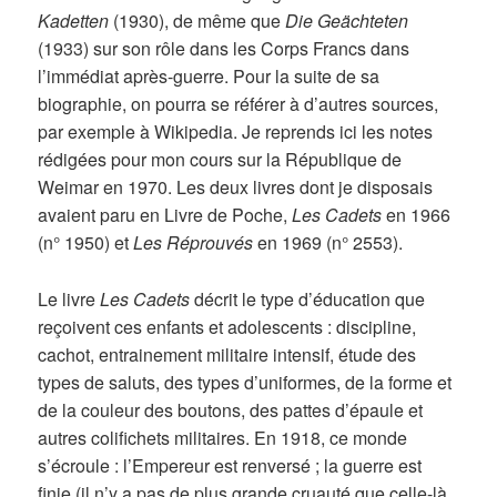
Kadetten
(1930), de même que
Die Geächteten
(1933) sur son rôle dans les Corps Francs dans
l’immédiat après-guerre. Pour la suite de sa
biographie, on pourra se référer à d’autres sources,
par exemple à Wikipedia. Je reprends ici les notes
rédigées pour mon cours sur la République de
Weimar en 1970. Les deux livres dont je disposais
avaient paru en Livre de Poche,
Les Cadets
en 1966
(n° 1950) et
Les Réprouvés
en 1969 (n° 2553).
Le livre
Les Cadets
décrit le type d’éducation que
reçoivent ces enfants et adolescents : discipline,
cachot, entrainement militaire intensif, étude des
types de saluts, des types d’uniformes, de la forme et
de la couleur des boutons, des pattes d’épaule et
autres colifichets militaires. En 1918, ce monde
s’écroule : l’Empereur est renversé ; la guerre est
finie (il n’y a pas de plus grande cruauté que celle-là