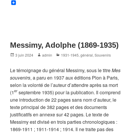
Messimy, Adolphe (1869-1935)
Posted
Author
Categories
3 juin 2024
admin
1931-1945
,
général
,
Souvenirs
on
Le témoignage du général Messimy, sous le titre
Mes
souvenirs
, a paru en 1937 aux éditions Plon à Paris,
selon la volonté de l’auteur d’attendre après sa mort
er
(1
septembre 1935) pour la publication. Il comprend
une introduction de 22 pages sans nom d’auteur, le
texte principal de 382 pages et des documents
justificatifs en annexe sur 42 pages. Le texte de
Messimy est divisé en trois parties chronologiques :
1869-1911 ; 1911-1914 ; 1914. Il ne traite pas des