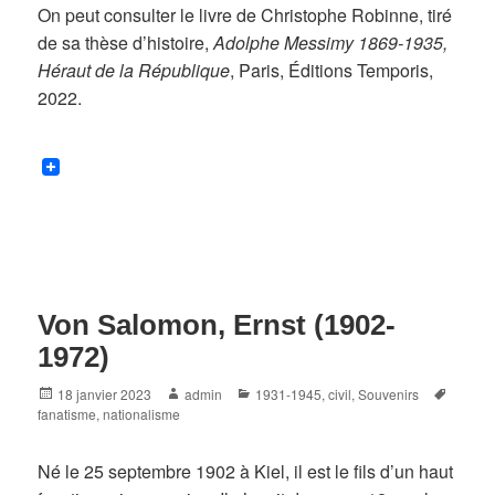
On peut consulter le livre de Christophe Robinne, tiré
de sa thèse d’histoire,
Adolphe Messimy 1869-1935,
Héraut de la République
, Paris, Éditions Temporis,
2022.
Von Salomon, Ernst (1902-
1972)
Posted
Author
Categories
Tags
18 janvier 2023
admin
1931-1945
,
civil
,
Souvenirs
on
fanatisme
,
nationalisme
Né le 25 septembre 1902 à Kiel, il est le fils d’un haut