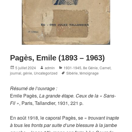
Pagès, Emile (1893 – 1963)
Posted
Author
Categories
5 juillet 2024
admin
1931-1945
,
8e Génie
,
Carnet,
on
Tags
journal
,
génie
,
Uncategorized
Sibérie
,
témoignage
Résumé de l’ouvrage :
Emile Pagès,
La grande étape. Ceux de la « Sans-
Fil »
, Paris, Tallandier, 1931, 221 p.
En août 1918, le caporal Pagès, se «
trouvant inapte
à tous les fronts par suite d’une blessure à la jambe