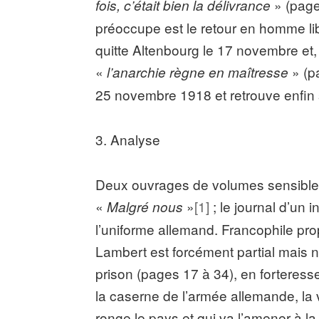
» (page
fois, c’était bien la délivrance
préoccupe est le retour en homme li
quitte Altenbourg le 17 novembre et
«
» (p
l’anarchie règne en maîtresse
25 novembre 1918 et retrouve enfin s
3. Analyse
Deux ouvrages de volumes sensible
«
»
[1]
; le journal d’un 
Malgré nous
l’uniforme allemand. Francophile pr
Lambert est forcément partial mais n
prison (pages 17 à 34), en forteres
la caserne de l’armée allemande, la v
ronge le pays et qui va l’amener à l