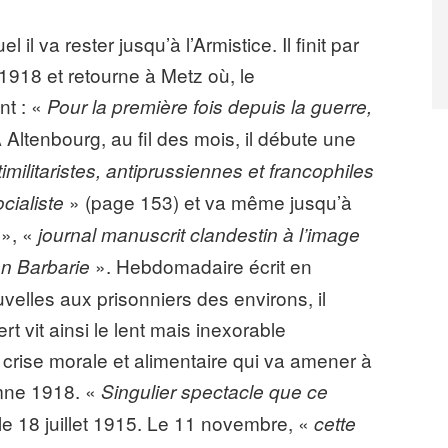
l va rester jusqu’à l’Armistice. Il finit par
1918 et retourne à Metz où, le
nt : «
Pour la première fois depuis la guerre,
 Altenbourg, au fil des mois, il débute une
imilitaristes, antiprussiennes et francophiles
» (page 153) et va même jusqu’à
cialiste
», «
journal manuscrit clandestin à l’image
». Hebdomadaire écrit en
en Barbarie
velles aux prisonniers des environs, il
t vit ainsi le lent mais inexorable
crise morale et alimentaire qui va amener à
omne 1918. «
Singulier spectacle que ce
l le 18 juillet 1915. Le 11 novembre, «
cette