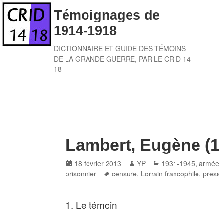
Skip
Témoignages de
to
1914-1918
content
DICTIONNAIRE ET GUIDE DES TÉMOINS
DE LA GRANDE GUERRE, PAR LE CRID 14-
18
Lambert, Eugène (1
Posted
Author
Categories
18 février 2013
YP
1931-1945
,
armée
on
Tags
prisonnier
censure
,
Lorrain francophile
,
pres
1. Le témoin