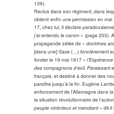
139).
Reclus dans son régiment, dans lequel i
obtenir enfin une permission en mai 
17, chez lui, il déclare paradoxaleme
» (page 203). A
j’ai entendu le canon
propagande zélée de «
doctrines ant
[dans une]
(…)
Saxe
foncièrement so
fonder le 19 mai 1917 «
l’Espérance
des compagnons d’exil. Paraissant 
français, et destiné à donner des nou
paraîtra jusqu’à la fin. Eugène Lamber
enfoncement de l’Allemagne dans la 
la situation révolutionnaire de l’aut
» dit-i
peuple victorieux et mendiant