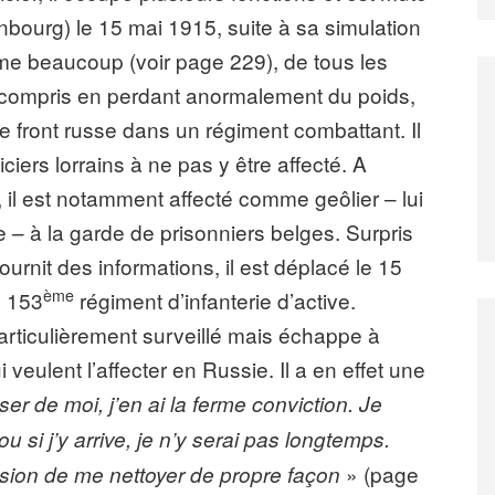
inbourg) le 15 mai 1915, suite à sa simulation
e beaucoup (voir page 229), de tous les
y compris en perdant anormalement du poids,
 le front russe dans un régiment combattant. Il
iciers lorrains à ne pas y être affecté. A
al, il est notamment affecté comme geôlier – lui
e – à la garde de prisonniers belges. Surpris
 fournit des informations, il est déplacé le 15
ème
u 153
régiment d’infanterie d’active.
articulièrement surveillé mais échappe à
eulent l’affecter en Russie. Il a en effet une
er de moi, j’en ai la ferme conviction. Je
 ou si j’y arrive, je n’y serai pas longtemps.
» (page
sion de me nettoyer de propre façon