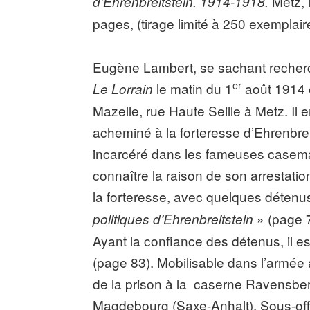
Metz, 
d’Ehrenbreitstein. 1914-1918.
pages, (tirage limité à 250 exemplair
Eugène Lambert, se sachant recherch
er
le matin du 1
août 1914 e
Le Lorrain
Mazelle, rue Haute Seille à Metz. Il 
acheminé à la forteresse d’Ehrenbrei
incarcéré dans les fameuses casema
connaître la raison de son arrestati
la forteresse, avec quelques détenu
» (page 
politiques
d’Ehrenbreitstein
Ayant la confiance des détenus, il 
(page 83). Mobilisable dans l’armée a
de la prison à la caserne Ravensbe
Magdebourg (Saxe-Anhalt). Sous-offic