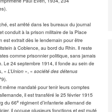
imprimerie Paul Even, 1934, 234
es).
é, est arrêté dans les bureaux du journal
t conduit à la prison militaire de la Place
en est extrait dès le lendemain pour être
tstein à Coblence, au bord du Rhin. Il reste
tes comme prisonnier politique, sans jamais
on. Le 24 septembre 1914, il fonde au sein de
s, «
», «
L’Union
société des détenus
79).
est même mandaté pour tenir leurs comptes
llemande, il est transféré le 25 février 1915
e
rg du 66
régiment d’infanterie allemand de
ier, il occupe plusieurs fonctions et est muté