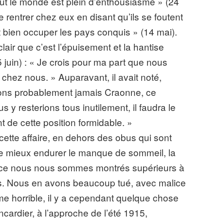
out le monde est plein d’enthousiasme » (24
 rentrer chez eux en disant qu’ils se foutent
 bien occuper les pays conquis » (14 mai).
clair que c’est l’épuisement et la hantise
juin) : « Je crois pour ma part que nous
de chez nous. » Auparavant, il avait noté,
ons probablement jamais Craonne, ce
s y resterions tous inutilement, il faudra le
 de cette position formidable. »
cette affaire, en dehors des obus qui sont
u le mieux endurer le manque de sommeil, la
rance nous nous sommes montrés supérieurs à
s. Nous en avons beaucoup tué, avec malice
mme horrible, il y a cependant quelque chose
ncardier, à l’approche de l’été 1915,