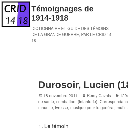
Skip
Témoignages de
to
1914-1918
content
DICTIONNAIRE ET GUIDE DES TÉMOINS
DE LA GRANDE GUERRE, PAR LE CRID 14-
18
Durosoir, Lucien (1
Posted
Author
Cate
18 novembre 2011
Rémy Cazals
129
on
de santé
,
combattant (infanterie)
,
Correspondanc
maudite
,
ivresse
,
musique pour le général
,
mutine
1. Le témoin