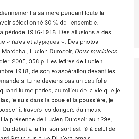
idiennement à sa mère pendant toute la
 avoir sélectionné 30 % de l’ensemble.
 la période 1916-1918. Des allusions à des
e « rares et atypiques ». Des photos
e Maréchal, Lucien Durosoir,
Deux musiciens
ndier, 2005, 358 p. Les lettres de Lucien
mbre 1918, de son exaspération devant les
demande si tu ne deviens pas un peu folle
quand tu me parles, au milieu de la vie que je
as, je suis dans la boue et la poussière, je
 passer à travers les dangers du mieux
nt la présence de Lucien Durosoir au 129e,
Du début à la fin, son sort est lié à celui de
nard Smith sur la 5e DI n’est jamais