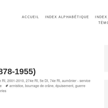
ACCUEIL
INDEX ALPHABÉTIQUE
INDEX
TÉM
878-1955)
gories
e RI
,
2001-2010
,
274e RI
,
5e DI
,
74e RI
,
aumônier - service
Tags
e
armistice
,
bourrage de crâne
,
épuisement
,
guerre
ries