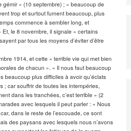
e gémir » (10 septembre) ; « beaucoup de
vent trop et surtout fument beaucoup, plus
 le temps commence à sembler long, et
» Et, le 8 novembre, il signale « certains
sayent par tous les moyens d’éviter d’être
bre 1914, et cette « terrible vie qui met bien
morales de chacun ». « Il nous faut beaucoup
és beaucoup plus difficiles à avoir qu’éclats
; car souffrir de toutes les intempéries,
ent dans les tranchées, c’est terrible » (2
marades avec lesquels il peut parler : « Nous
 car, dans le reste de l’escouade, ce sont
mais des paysans avec lesquels nous n’avons
ans supportent les fatigues de la guerre