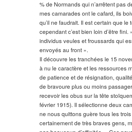
% de Normands qui n’arrêtent pas d
mes camarades ont le cafard, ils boi
qu’il ne faudrait. Il est certain que
cependant c’est bien loin d’être fini. 
individus veules et froussards qui es
envoyés au front ».
Il découvre les tranchées le 15 novem
à nu le caractère et les ressources 
de patience et de résignation, qualit
de bravoure plus ou moins passagers 
recevoir les obus sur la tête stoïquem
février 1915). Il sélectionne deux ca
ne nous quittons guère tous les trois
certainement de très braves gens, 
pas beaucoup d’affinités. » Ces pays