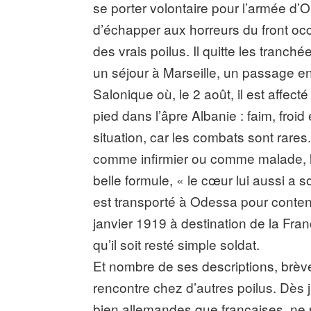
se porter volontaire pour l’armée d’Or
d’échapper aux horreurs du front occide
des vrais poilus. Il quitte les tranch
un séjour à Marseille, un passage en I
Salonique où, le 2 août, il est aff
pied dans l’âpre Albanie : faim, froi
situation, car les combats sont rare
comme infirmier ou comme malade, le
belle formule, « le cœur lui aussi a s
est transporté à Odessa pour conteni
janvier 1919 à destination de la Fra
qu’il soit resté simple soldat.
Et nombre de ses descriptions, brèv
rencontre chez d’autres poilus. Dès j
bien allemandes que françaises, ne 