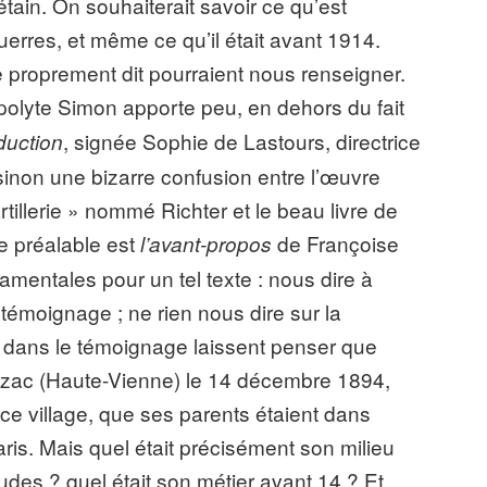
tain. On souhaiterait savoir ce qu’est
erres, et même ce qu’il était avant 1914.
 proprement dit pourraient nous renseigner.
lyte Simon apporte peu, en dehors du fait
, signée Sophie de Lastours, directrice
oduction
 sinon une bizarre confusion entre l’œuvre
rtillerie » nommé Richter et le beau livre de
e préalable est
de Françoise
l’avant-propos
mentales pour un tel texte : nous dire à
 témoignage ; ne rien nous dire sur la
s dans le témoignage laissent penser que
azac (Haute-Vienne) le 14 décembre 1894,
 ce village, que ses parents étaient dans
Paris. Mais quel était précisément son milieu
tudes ? quel était son métier avant 14 ? Et