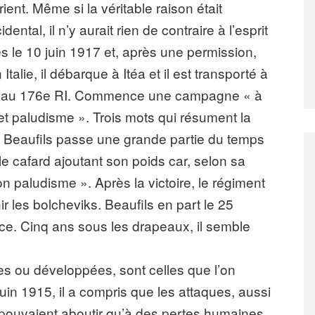
ient. Même si la véritable raison était
ntal, il n’y aurait rien de contraire à l’esprit
ées le 10 juin 1917 et, après une permission,
talie, il débarque à Itéa et il est transporté à
ecté au 176e RI. Commence une campagne « à
d et paludisme ». Trois mots qui résument la
s. Beaufils passe une grande partie du temps
 cafard ajoutant son poids car, selon sa
on paludisme ». Après la victoire, le régiment
r les bolcheviks. Beaufils en part le 25
nce. Cinq ans sous les drapeaux, il semble
es ou développées, sont celles que l’on
uin 1915, il a compris que les attaques, aussi
pouvaient aboutir qu’à des pertes humaines