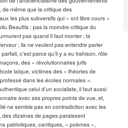
ion de l’anticléricalisme des gouvernements
, de même que la critique des
aux les plus subversifs qui « ont libre cours »
lu Beaufils : pas la moindre critique du
rmurent pas quand il faut monter ; la
ferveur ; ils ne veulent pas entendre parler
parfait, c’est parce qu’il y a eu trahison, rôle
açons, des « révolutionnaires juifs
’école laïque, victimes des « théories de
 professé dans les écoles normales ».
hentique celui d’un socialiste, il faut aussi
ionnaire avec ses propres points de vue, et,
blié ne semble pas en contradiction avec les
s, des dizaines de pages paraissent
ons patriotiques, cantiques, « poèmes »,