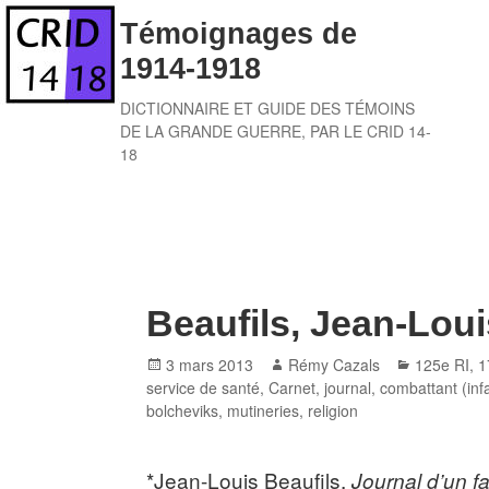
Skip
Témoignages de
to
1914-1918
content
DICTIONNAIRE ET GUIDE DES TÉMOINS
DE LA GRANDE GUERRE, PAR LE CRID 14-
18
Beaufils, Jean-Loui
Posted
Author
Categorie
3 mars 2013
Rémy Cazals
125e RI
,
1
on
service de santé
,
Carnet, journal
,
combattant (inf
bolcheviks
,
mutineries
,
religion
*Jean-Louis Beaufils,
Journal d’un f