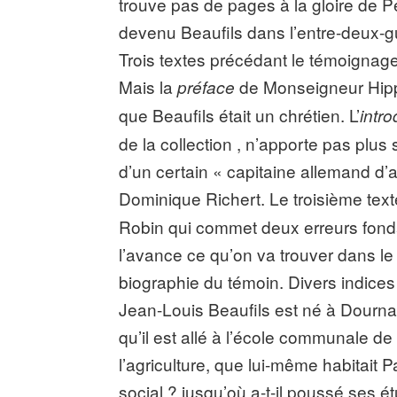
trouve pas de pages à la gloire de Pé
devenu Beaufils dans l’entre-deux-gu
Trois textes précédant le témoignage
Mais la
de Monseigneur Hippo
préface
que Beaufils était un chrétien. L’
intr
de la collection , n’apporte pas plus
d’un certain « capitaine allemand d’a
Dominique Richert. Le troisième text
Robin qui commet deux erreurs fonda
l’avance ce qu’on va trouver dans le
biographie du témoin. Divers indice
Jean-Louis Beaufils est né à Dourn
qu’il est allé à l’école communale de
l’agriculture, que lui-même habitait 
social ? jusqu’où a-t-il poussé ses é