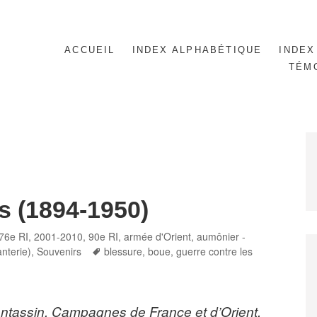
ACCUEIL
INDEX ALPHABÉTIQUE
INDEX
TÉM
s (1894-1950)
s
76e RI
,
2001-2010
,
90e RI
,
armée d'Orient
,
aumônier -
Tags
anterie)
,
Souvenirs
blessure
,
boue
,
guerre contre les
antassin, Campagnes de France et d’Orient,