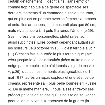
certain détachement : il décrit ainsi, sans émotion,
comme trop habitué à ce genre de spectacle, les
derniers moments d’un camarade alsacien mourant,
qui en plus est en parenté avec sa femme : « Jambes
et entrailles arrachées, il ne mesurait plus que 80 cm,
mais vivait encore (…) puis il a rendu l’âme » (p.29).
Ses impressions personnelles, plutôt rares, sont
aussi succinctes. Elles portent cependant autant sur
les horreurs (le 8 octobre 1915 : « c’est terrible à voir
(…) C’est en fait la journée la plus terrible que j’aie
vécu jusque-là »), les difficultés (liées au froid et à la
neige par exemple : « je n’ai jamais vu ça de ma vie
», p.29), que sur les moments plus agréables (le 14
mai 1917, après un repas copieux et une séance de
cinéma, représente sa « plus belle journée en Russie
»). De la même manière, il nous laisse entrevoir ses
préoccupations de soldat, qu’il s’agisse de sauver sa
peau et de survivre aux épreuves de la guerre (la