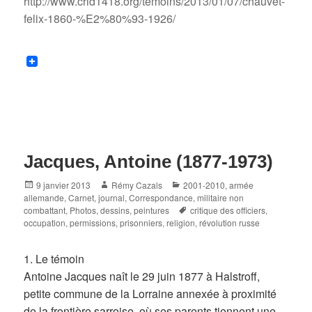
http://www.crid1418.org/temoins/2013/01/07/chauvet-
felix-1860-%E2%80%93-1926/
Jacques, Antoine (1877-1973)
Posted
Author
Categories
9 janvier 2013
Rémy Cazals
2001-2010
,
armée
on
allemande
,
Carnet, journal
,
Correspondance
,
militaire non
Tags
combattant
,
Photos, dessins, peintures
critique des officiers
,
occupation
,
permissions
,
prisonniers
,
religion
,
révolution russe
1. Le témoin
Antoine Jacques naît le 29 juin 1877 à Halstroff,
petite commune de la Lorraine annexée à proximité
de la frontière sarroise, où ses parents tiennent une