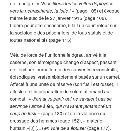
de la neige : «
Nous filons toutes voiles déployées
vers la neurasthénie, la folie !
» (page 105) et évoque
même le suicide le 27 janvier 1915 (page 106).
Libéré pour être encaserné, il fait un court retour sur
la sociologie des prisonniers, de tous statuts et de
toutes nationalités (page 115).
Vêtu de force de l’uniforme feldgrau, arrivé à la
caserne, son témoignage change d’aspect, passant
de l’écriture journalière à des souvenirs reconstruits,
épisodiques, vraisemblablement basés sur un carnet.
Affecté à une unité de réserve (son fusil est russe), il
atteste de l’impréparation du soldat allemand au
combat : «
J’en ai vu partir qui ne savaient pas se
servir de l’arme à feu, qui n’avaient jamais tiré un
coup de fusil
» (page 180) et de la violence du
dressage des hommes (page 152), « matériel
humain »
[3]
(…)
en voie de s’épuiser
(page 177).