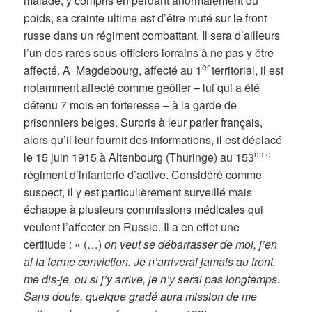
malade, y compris en perdant anormalement du
poids, sa crainte ultime est d’être muté sur le front
russe dans un régiment combattant. Il sera d’ailleurs
l’un des rares sous-officiers lorrains à ne pas y être
er
affecté. A Magdebourg, affecté au 1
territorial, il est
notamment affecté comme geôlier – lui qui a été
détenu 7 mois en forteresse – à la garde de
prisonniers belges. Surpris à leur parler français,
alors qu’il leur fournit des informations, il est déplacé
ème
le 15 juin 1915 à Altenbourg (Thuringe) au 153
régiment d’infanterie d’active. Considéré comme
suspect, il y est particulièrement surveillé mais
échappe à plusieurs commissions médicales qui
veulent l’affecter en Russie. Il a en effet une
certitude : « (…)
on veut se débarrasser de moi, j’en
ai la ferme conviction. Je n’arriverai jamais au front,
me dis-je, ou si j’y arrive, je n’y serai pas longtemps.
Sans doute, quelque gradé aura mission de me