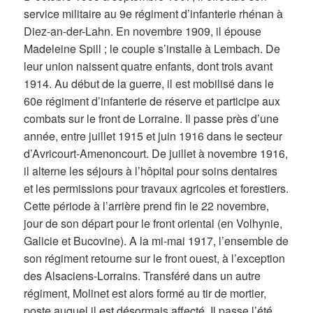
service militaire au 9e régiment d’infanterie rhénan à
Diez-an-der-Lahn. En novembre 1909, il épouse
Madeleine Spill ; le couple s’installe à Lembach. De
leur union naissent quatre enfants, dont trois avant
1914. Au début de la guerre, il est mobilisé dans le
60e régiment d’infanterie de réserve et participe aux
combats sur le front de Lorraine. Il passe près d’une
année, entre juillet 1915 et juin 1916 dans le secteur
d’Avricourt-Amenoncourt. De juillet à novembre 1916,
il alterne les séjours à l’hôpital pour soins dentaires
et les permissions pour travaux agricoles et forestiers.
Cette période à l’arrière prend fin le 22 novembre,
jour de son départ pour le front oriental (en Volhynie,
Galicie et Bucovine). A la mi-mai 1917, l’ensemble de
son régiment retourne sur le front ouest, à l’exception
des Alsaciens-Lorrains. Transféré dans un autre
régiment, Molinet est alors formé au tir de mortier,
poste auquel il est désormais affecté. Il passe l’été