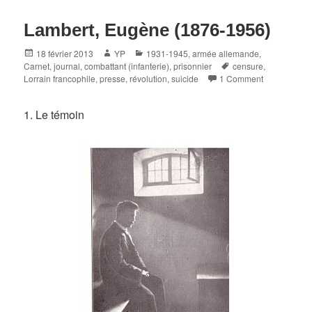
Lambert, Eugène (1876-1956)
Posted
Author
Categories
18 février 2013
YP
1931-1945
,
armée allemande
,
on
Tags
Carnet, journal
,
combattant (infanterie)
,
prisonnier
censure
,
Lorrain francophile
,
presse
,
révolution
,
suicide
1 Comment
1. Le témoin