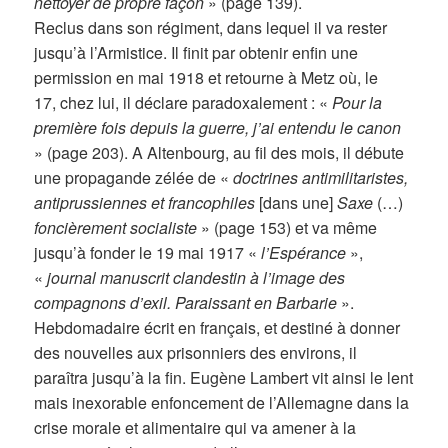
nettoyer de propre façon
» (page 139).
Reclus dans son régiment, dans lequel il va rester
jusqu’à l’Armistice. Il finit par obtenir enfin une
permission en mai 1918 et retourne à Metz où, le
17, chez lui, il déclare paradoxalement : «
Pour la
première fois depuis la guerre, j’ai entendu le canon
» (page 203). A Altenbourg, au fil des mois, il débute
une propagande zélée de «
doctrines antimilitaristes,
antiprussiennes et francophiles
[dans une]
Saxe
(…)
foncièrement socialiste
» (page 153) et va même
jusqu’à fonder le 19 mai 1917 «
l’Espérance
»,
«
journal manuscrit clandestin à l’image des
compagnons d’exil. Paraissant en Barbarie
».
Hebdomadaire écrit en français, et destiné à donner
des nouvelles aux prisonniers des environs, il
paraîtra jusqu’à la fin. Eugène Lambert vit ainsi le lent
mais inexorable enfoncement de l’Allemagne dans la
crise morale et alimentaire qui va amener à la