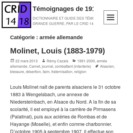
Skip
Témoignages de 1914-1918
to
content
DICTIONNAIRE ET GUIDE DES TÉMOINS DE LA
GRANDE GUERRE, PAR LE CRID 14-18
Catégorie :
armée allemande
Molinet, Louis (1883-1979)
Posted
Author
Categories
22 mars 2013
Rémy Cazals
1991-2000
,
armée
on
Tags
allemande
,
Carnet, journal
,
combattant (infanterie)
Alsacien
,
blessure
,
désertion
,
faim
,
fraternisation
,
religion
Louis Molinet naît de parents alsaciens le 31 octobre
1883 à Wengelsbach, une annexe de
Niedersteinbach, en Alsace du Nord. A la fin de sa
scolarité, il est employé à la carrière de Pirmasens
(Palatinat), puis aux aciéries de Rombas et de
Hayange (Moselle), et enfin comme charbonnier.
D’octobre 1905 à septembre 1907, il effectue son