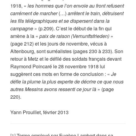
1918, «
les hommes que l’on envoie au front refusent
carrément de marcher
(…)
arrêtent le train, détruisent
les fils télégraphiques et se dispersent dans la
campagne
» (p.209). C’est le début de la fin qui
amène à la «
paix de raison (Vernunftsfrieden)
»
(page 212) et les jours de novembre, vécus à
Altenbourg, sont surréalistes (pages 230 à 233). Son
retour à Metz et le défilé des soldats français devant
Raymond Poincaré le 28 novembre 1918 lui
suggèrent ces mots en forme de conclusion : «
Je
défie la plume la plus experte de décrire ce que nous
autres Messins avons ressenti ce jour là
» (page
220).
Yann Prouillet, février 2013
[1]
Terme employé par Eugène Lambert dans sa