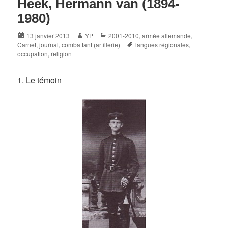
Heek, Hermann van (1894-
1980)
Posted
Author
Categories
13 janvier 2013
YP
2001-2010
,
armée allemande
,
on
Tags
Carnet, journal
,
combattant (artillerie)
langues régionales
,
occupation
,
religion
1. Le témoin