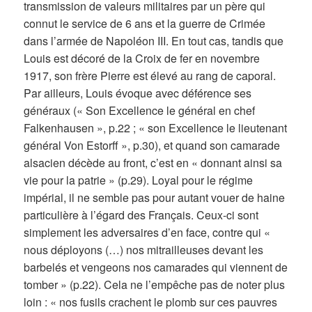
transmission de valeurs militaires par un père qui
connut le service de 6 ans et la guerre de Crimée
dans l’armée de Napoléon III. En tout cas, tandis que
Louis est décoré de la Croix de fer en novembre
1917, son frère Pierre est élevé au rang de caporal.
Par ailleurs, Louis évoque avec déférence ses
généraux (« Son Excellence le général en chef
Falkenhausen », p.22 ; « son Excellence le lieutenant
général Von Estorff », p.30), et quand son camarade
alsacien décède au front, c’est en « donnant ainsi sa
vie pour la patrie » (p.29). Loyal pour le régime
impérial, il ne semble pas pour autant vouer de haine
particulière à l’égard des Français. Ceux-ci sont
simplement les adversaires d’en face, contre qui «
nous déployons (…) nos mitrailleuses devant les
barbelés et vengeons nos camarades qui viennent de
tomber » (p.22). Cela ne l’empêche pas de noter plus
loin : « nos fusils crachent le plomb sur ces pauvres