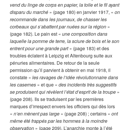
vend du linge de corps en papier, la toile et le fil ayant
disparu du marché
» (page 180) en janvier 1917, «
on
recommande dans les journaux, de chasser les
corbeaux qui s’abattent par nuées sur la région
»
(page 182). Le pain est «
une composition dans
laquelle la pomme de terre, la sciure de bois et le son
entrent pour une grande part
» (page 183) et des
troubles éclatent à Leipzig et Altenbourg suite aux
pénuries alimentaires. De retour de la seule
permission qu’il parvient à obtenir en mai 1918, il
constate «
les ravages de l’idée révolutionnaire dans
les casernes
» et que «
des incidents très suggestifs
se produisent qui révèlent l’état d’esprit de la troupe
»
(page 208). Ils se traduisent par les premières
marques d’irrespect envers les officiers qui dès lors
«
n’en mènent pas large
» (page 208) ; certains «
ont
même été frappés par les hommes à la moindre
observation
» (page 209). L’anarchie monte à l’été