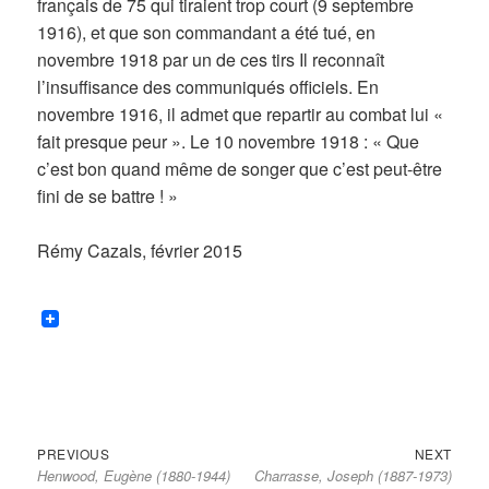
français de 75 qui tiraient trop court (9 septembre
1916), et que son commandant a été tué, en
novembre 1918 par un de ces tirs Il reconnaît
l’insuffisance des communiqués officiels. En
novembre 1916, il admet que repartir au combat lui «
fait presque peur ». Le 10 novembre 1918 : « Que
c’est bon quand même de songer que c’est peut-être
fini de se battre ! »
Rémy Cazals, février 2015
Previous
Next
Navigation
PREVIOUS
NEXT
Henwood, Eugène (1880-1944)
Charrasse, Joseph (1887-1973)
post:
post:
de