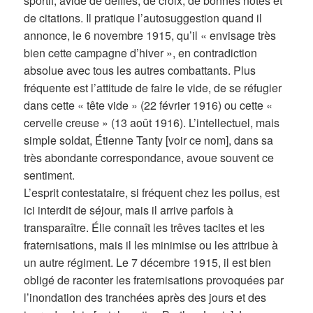
sportif, avide de défilés, de croix, de bonnes notes et
de citations. Il pratique l’autosuggestion quand il
annonce, le 6 novembre 1915, qu’il « envisage très
bien cette campagne d’hiver », en contradiction
absolue avec tous les autres combattants. Plus
fréquente est l’attitude de faire le vide, de se réfugier
dans cette « tête vide » (22 février 1916) ou cette «
cervelle creuse » (13 août 1916). L’intellectuel, mais
simple soldat, Étienne Tanty [voir ce nom], dans sa
très abondante correspondance, avoue souvent ce
sentiment.
L’esprit contestataire, si fréquent chez les poilus, est
ici interdit de séjour, mais il arrive parfois à
transparaître. Élie connaît les trêves tacites et les
fraternisations, mais il les minimise ou les attribue à
un autre régiment. Le 7 décembre 1915, il est bien
obligé de raconter les fraternisations provoquées par
l’inondation des tranchées après des jours et des