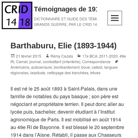
Skip
Témoignages de 1914-1918
to
content
DICTIONNAIRE ET GUIDE DES TÉMOINS DE LA
GRANDE GUERRE, PAR LE CRID 14-18
Barthaburu, Elie (1893-1944)
Posted
Author
Categories
21 février 2015
Rémy Cazals
17e BCA
,
2011-2020
,
49e
on
Tags
RI
,
Carnet, journal
,
combattant (infanterie)
,
Correspondance
Américains
,
autocensure
,
bombardement
,
boue
,
cafard
,
langues
régionales
,
lassitude
,
nettoyage des tranchées
,
trêves
Il est né le 25 août 1893 à Saint-Palais, dans une
famille de notables du pays basque ; son père est
négociant et propriétaire terrien. Il peut donc aller au
lycée puis, bachelier, devenir étudiant à l’Institut
agronomique de Paris. Il est mobilisé en août 1914
au 49e RI de Bayonne. Il est blessé le 20 septembre
1914 dans l’Aisne. Rétabli, il passe aux Chasseurs