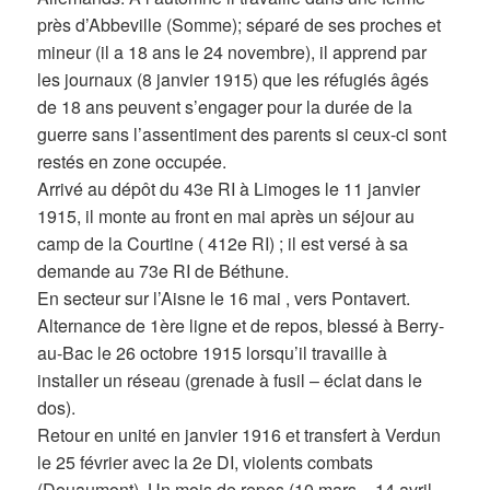
près d’Abbeville (Somme); séparé de ses proches et
mineur (il a 18 ans le 24 novembre), il apprend par
les journaux (8 janvier 1915) que les réfugiés âgés
de 18 ans peuvent s’engager pour la durée de la
guerre sans l’assentiment des parents si ceux-ci sont
restés en zone occupée.
Arrivé au dépôt du 43e RI à Limoges le 11 janvier
1915, il monte au front en mai après un séjour au
camp de la Courtine ( 412e RI) ; il est versé à sa
demande au 73e RI de Béthune.
En secteur sur l’Aisne le 16 mai , vers Pontavert.
Alternance de 1ère ligne et de repos, blessé à Berry-
au-Bac le 26 octobre 1915 lorsqu’il travaille à
installer un réseau (grenade à fusil – éclat dans le
dos).
Retour en unité en janvier 1916 et transfert à Verdun
le 25 février avec la 2e DI, violents combats
(Douaumont). Un mois de repos (10 mars – 14 avril