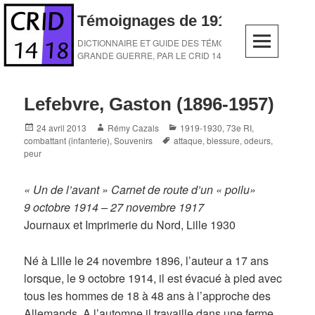
Skip
Témoignages de 1914-1918
to
content
DICTIONNAIRE ET GUIDE DES TÉMOINS DE LA
GRANDE GUERRE, PAR LE CRID 14-18
Lefebvre, Gaston (1896-1957)
Posted
Author
Categories
24 avril 2013
Rémy Cazals
1919-1930
,
73e RI
,
on
Tags
combattant (infanterie)
,
Souvenirs
attaque
,
blessure
,
odeurs
,
peur
« Un de l’avant » Carnet de route d’un « poilu»
9 octobre 1914 – 27 novembre 1917
Journaux et Imprimerie du Nord, Lille 1930
Né à Lille le 24 novembre 1896, l’auteur a 17 ans
lorsque, le 9 octobre 1914, il est évacué à pied avec
tous les hommes de 18 à 48 ans à l’approche des
Allemands. A l’automne il travaille dans une ferme