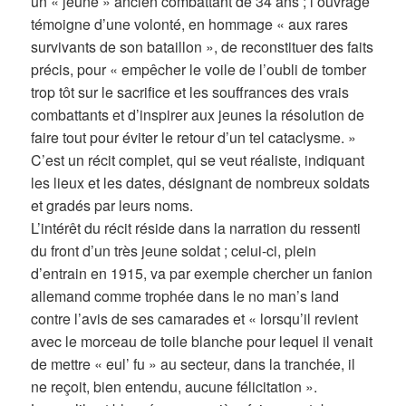
un « jeune » ancien combattant de 34 ans ; l’ouvrage
témoigne d’une volonté, en hommage « aux rares
survivants de son bataillon », de reconstituer des faits
précis, pour « empêcher le voile de l’oubli de tomber
trop tôt sur le sacrifice et les souffrances des vrais
combattants et d’inspirer aux jeunes la résolution de
faire tout pour éviter le retour d’un tel cataclysme. »
C’est un récit complet, qui se veut réaliste, indiquant
les lieux et les dates, désignant de nombreux soldats
et gradés par leurs noms.
L’intérêt du récit réside dans la narration du ressenti
du front d’un très jeune soldat ; celui-ci, plein
d’entrain en 1915, va par exemple chercher un fanion
allemand comme trophée dans le no man’s land
contre l’avis de ses camarades et « lorsqu’il revient
avec le morceau de toile blanche pour lequel il venait
de mettre « eul’ fu » au secteur, dans la tranchée, il
ne reçoit, bien entendu, aucune félicitation ».