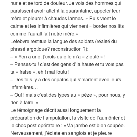
hurle et se tord de douleur. Je vois des hommes qui
paraissent avoir atteint la quarantaine, appeler leur
mère et pleurer à chaudes larmes. » Puis vient le
calme et les infirmières qui viennent « border nos lits
comme l’aurait fait notre mère.»
Lefebvre restitue la langue des soldats (réalité du
phrasé argotique? reconstruction ?):
– « Yen a une, j’crois qu’elle m’a « zieuté » !
– Penses-tu ! c’est des gens d’la haute et tu vois pas
ta « fraise », eh ! mal foutu !
– Des fois, y a des copains qui s’marient avec leurs
infirmières…
– Oui ! mais c’est des types au « pèze », pour nous, y
rien à faire. »
Le témoignage décrit aussi longuement la
préparation de l’amputation, la visite de l’aumônier et
le choc post-opératoire : «Ma jambe est bien coupée.
Nerveusement, j’éclate en sanglots et je pleure