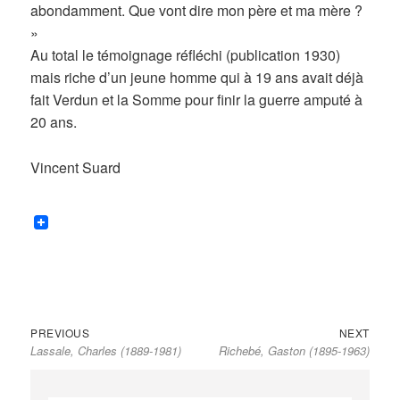
abondamment. Que vont dire mon père et ma mère ?
»
Au total le témoignage réfléchi (publication 1930)
mais riche d’un jeune homme qui à 19 ans avait déjà
fait Verdun et la Somme pour finir la guerre amputé à
20 ans.
Vincent Suard
Previous
Next
Navigation
PREVIOUS
NEXT
Lassale, Charles (1889-1981)
Richebé, Gaston (1895-1963)
post:
post:
de
l’article