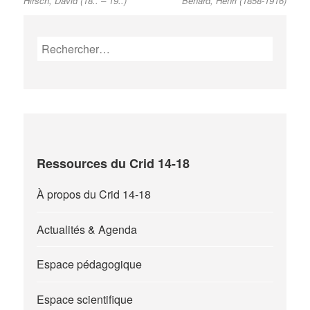
Hirsch, David (18.. – 19..)
Bénard, Henri (1858-1916)
post:
post:
de
l’article
Rechercher :
Ressources du Crid 14-18
À propos du Crid 14-18
Actualités & Agenda
Espace pédagogique
Espace scientifique