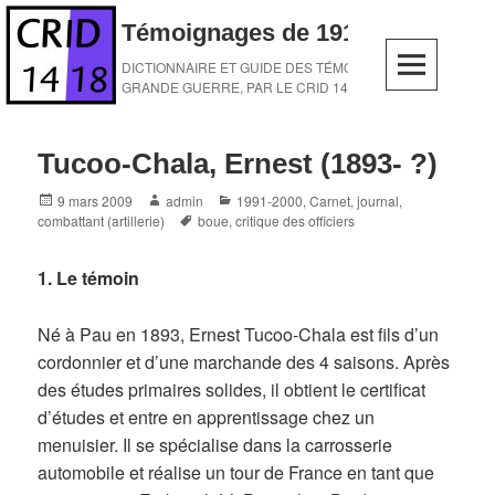
Skip
Témoignages de 1914-1918
to
content
DICTIONNAIRE ET GUIDE DES TÉMOINS DE LA
GRANDE GUERRE, PAR LE CRID 14-18
Tucoo-Chala, Ernest (1893- ?)
Posted
Author
Categories
9 mars 2009
admin
1991-2000
,
Carnet, journal
,
on
Tags
combattant (artillerie)
boue
,
critique des officiers
1. Le témoin
Né à Pau en 1893, Ernest Tucoo-Chala est fils d’un
cordonnier et d’une marchande des 4 saisons. Après
des études primaires solides, il obtient le certificat
d’études et entre en apprentissage chez un
menuisier. Il se spécialise dans la carrosserie
automobile et réalise un tour de France en tant que