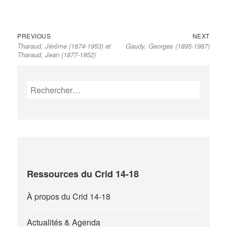
Previous
Next
Navigation
PREVIOUS
NEXT
Tharaud, Jérôme (1874-1953) et
Gaudy, Georges (1895-1987)
post:
post:
de
Tharaud, Jean (1877-1952)
l’article
Rechercher :
Ressources du Crid 14-18
À propos du Crid 14-18
Actualités & Agenda