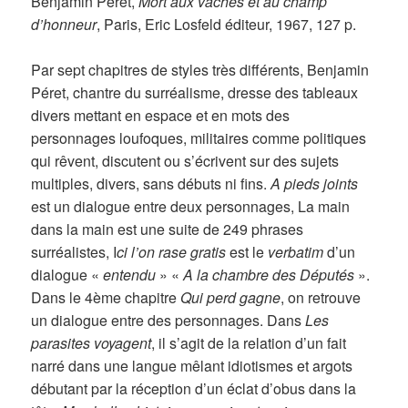
Benjamin Péret,
Mort aux vaches et au champ
d’honneur
, Paris, Eric Losfeld éditeur, 1967, 127 p.
Par sept chapitres de styles très différents, Benjamin
Péret, chantre du surréalisme, dresse des tableaux
divers mettant en espace et en mots des
personnages loufoques, militaires comme politiques
qui rêvent, discutent ou s’écrivent sur des sujets
multiples, divers, sans débuts ni fins.
A pieds joints
est un dialogue entre deux personnages, La main
dans la main est une suite de 249 phrases
surréalistes, I
ci l’on rase gratis
est le
verbatim
d’un
dialogue «
entendu
» «
A la chambre des Députés
».
Dans le 4ème chapitre
Qui perd gagne
, on retrouve
un dialogue entre des personnages. Dans
Les
parasites voyagent
, il s’agit de la relation d’un fait
narré dans une langue mêlant idiotismes et argots
débutant par la réception d’un éclat d’obus dans la