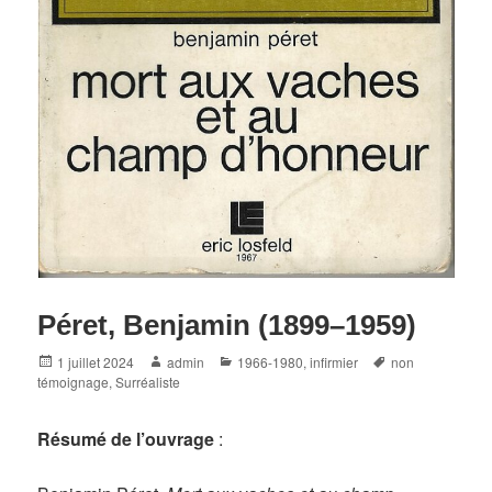
Péret, Benjamin (1899–1959)
Posted
Author
Categories
Tags
1 juillet 2024
admin
1966-1980
,
infirmier
non
on
témoignage
,
Surréaliste
Résumé de l’ouvrage
: