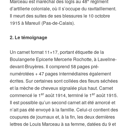
Marceau est maréchal des logis au 48
régiment
d’artillerie coloniale, où il s’occupe du ravitaillement.
Il meurt des suites de ses blessures le 10 octobre
1915 à Mareuil (Pas-de-Calais).
2. Le témoignage
Un carnet format 11×17, portant étiquette de la
Boulangerie Epicerie Mercerie Rochotte, à Laveline-
devant-Bruyères. Il comprend 58 pages pré-
numérotées + 47 pages intermédiaires également
écrites. Sur certaines sont collées des fleurs séchées
et la mèche de cheveux signalée plus haut. Carnet
er
er
commencé le 1
août 1914, terminé le 1
août 1915.
Il est possible qu’un second carnet ait été amorcé et
n’ait pas été envoyé à la famille. Celui-ci contient des
coupures de journaux et, à la fin, les deux dernières
lettres de Louis Marceau à sa femme, datées du 9 et