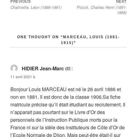
Previous
Next
Navigation
PREVIOUS
NEXT
Chalmette, Léon (1886-1961)
Poizot, Charles Henri (1891-
post:
post:
de
1966)
l’article
ONE THOUGHT ON “MARCEAU, LOUIS (1881-
1915)”
HIDIER Jean-Marc
dit :
11 avril 2021 à
Bonjour Louis MARCEAU est né le 26 avril 1886 et
non en 1881. Il est donc de la classe 1906.Sa fiche
matricule précise qu’il était étudiant au recrutement. Il
n’apparait pas pourtant sur le Livre d’Or des
personnels de l’Instruction Publique morts pour la
France ni sur la stèle des instituteurs de Côte d’Or de
l’Ecole Normale de Dijon. Mais peut-être était-il sur