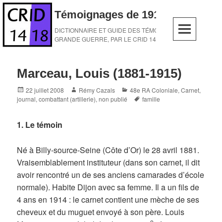
Skip
Témoignages de 1914-1918
to
content
DICTIONNAIRE ET GUIDE DES TÉMOINS DE LA
GRANDE GUERRE, PAR LE CRID 14-18
Marceau, Louis (1881-1915)
Posted
Author
Categories
22 juillet 2008
Rémy Cazals
48e RA Coloniale
,
Carnet,
on
Tags
journal
,
combattant (artillerie)
,
non publié
famille
1. Le témoin
Né à Billy-source-Seine (Côte d’Or) le 28 avril 1881.
Vraisemblablement instituteur (dans son carnet, il dit
avoir rencontré un de ses anciens camarades d’école
normale). Habite Dijon avec sa femme. Il a un fils de
4 ans en 1914 : le carnet contient une mèche de ses
cheveux et du muguet envoyé à son père. Louis
e