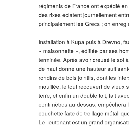
régiments de France ont expédié en O
des rixes éclatent journellement entr
principalement les Grecs ; on enregi
Installation à Kupa puis à Drevno, fa
« maisonnette », édifiée par ses ho
terminée. Après avoir creusé le sol
de haut donne une hauteur suffisante 
rondins de bois jointifs, dont les in
mouillée, le tout recouvert de vieu
terre, et enfin un double toit, fait a
centimètres au-dessus, empêchera la p
couchette faite de treillage métalliq
Le lieutenant est un grand organisate