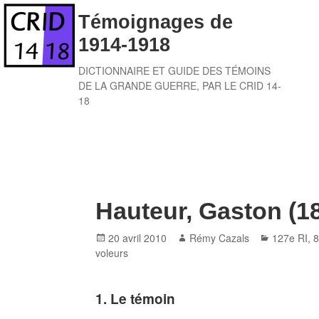
Skip
Témoignages de
to
1914-1918
content
DICTIONNAIRE ET GUIDE DES TÉMOINS
DE LA GRANDE GUERRE, PAR LE CRID 14-
18
Hauteur, Gaston (1
Posted
Author
Categorie
20 avril 2010
Rémy Cazals
127e RI
,
8
on
voleurs
1. Le témoin