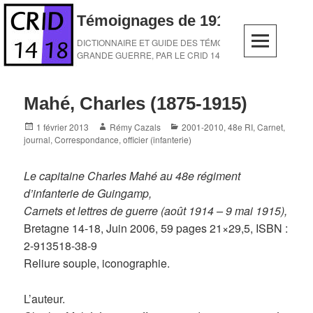
Skip
Témoignages de 1914-1918
to
content
DICTIONNAIRE ET GUIDE DES TÉMOINS DE LA
GRANDE GUERRE, PAR LE CRID 14-18
Mahé, Charles (1875-1915)
Posted
Author
Categories
1 février 2013
Rémy Cazals
2001-2010
,
48e RI
,
Carnet,
on
journal
,
Correspondance
,
officier (infanterie)
Le capitaine Charles Mahé au 48e régiment
d’infanterie de Guingamp,
Carnets et lettres de guerre (août 1914 – 9 mai 1915),
Bretagne 14-18, Juin 2006, 59 pages 21×29,5, ISBN :
2-913518-38-9
Reliure souple, iconographie.
L’auteur.