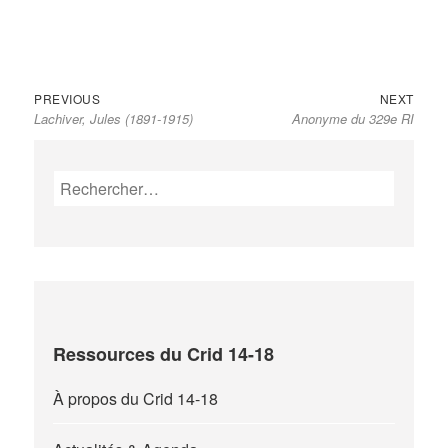
Previous
Next
Navigation
PREVIOUS
NEXT
Lachiver, Jules (1891-1915)
Anonyme du 329e RI
post:
post:
de
l’article
Rechercher :
Ressources du Crid 14-18
À propos du Crid 14-18