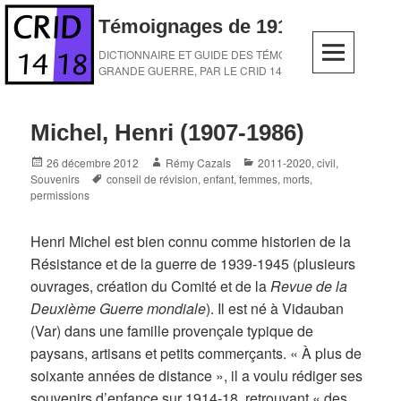
Skip
Témoignages de 1914-1918
to
content
DICTIONNAIRE ET GUIDE DES TÉMOINS DE LA
GRANDE GUERRE, PAR LE CRID 14-18
Michel, Henri (1907-1986)
Posted
Author
Categories
26 décembre 2012
Rémy Cazals
2011-2020
,
civil
,
on
Tags
Souvenirs
conseil de révision
,
enfant
,
femmes
,
morts
,
permissions
Henri Michel est bien connu comme historien de la
Résistance et de la guerre de 1939-1945 (plusieurs
ouvrages, création du Comité et de la
Revue de la
Deuxième Guerre mondiale
). Il est né à Vidauban
(Var) dans une famille provençale typique de
paysans, artisans et petits commerçants. « À plus de
soixante années de distance », il a voulu rédiger ses
souvenirs d’enfance sur 1914-18, retrouvant « des