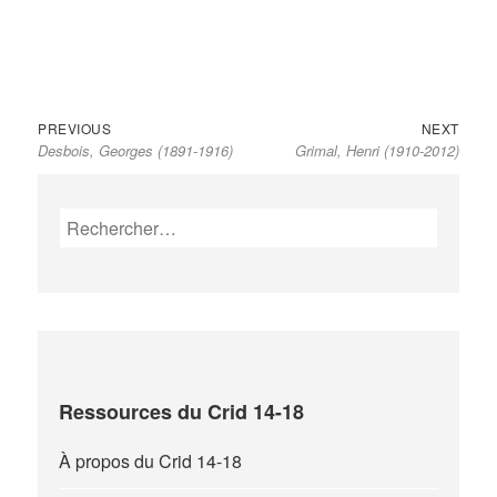
Previous
Next
Navigation
PREVIOUS
NEXT
Desbois, Georges (1891-1916)
Grimal, Henri (1910-2012)
post:
post:
de
l’article
Rechercher :
Ressources du Crid 14-18
À propos du Crid 14-18