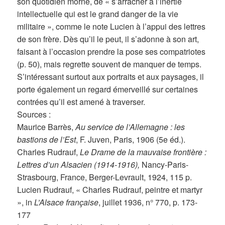
son quotidien morne, de « s’arracher à l’inertie
intellectuelle qui est le grand danger de la vie
militaire », comme le note Lucien à l’appui des lettres
de son frère. Dès qu’il le peut, il s’adonne à son art,
faisant à l’occasion prendre la pose ses compatriotes
(p. 50), mais regrette souvent de manquer de temps.
S’intéressant surtout aux portraits et aux paysages, il
porte également un regard émerveillé sur certaines
contrées qu’il est amené à traverser.
Sources :
Maurice Barrès,
Au service de l’Allemagne : les
bastions de l’Est
, F. Juven, Paris, 1906 (5e éd.).
Charles Rudrauf,
Le Drame de la mauvaise frontière :
Lettres d’un Alsacien (1914-1916),
Nancy-Paris-
Strasbourg, France, Berger-Levrault, 1924, 115 p.
Lucien Rudrauf, « Charles Rudrauf, peintre et martyr
», in
L’Alsace française
, juillet 1936, n° 770, p. 173-
177