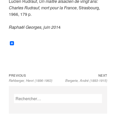
Lucien Rudrauf,
Un maître alsacien de vingt ans:
Charles Rudrauf, mort pour la France
, Strasbourg,
1966, 179 p.
Raphaël Georges, juin 201
4
Previous
Next
Navigation
PREVIOUS
NEXT
Rehberger, Henri (1896-1963)
Bergerie, André (1893-1915)
post:
post:
de
l’article
Rechercher :