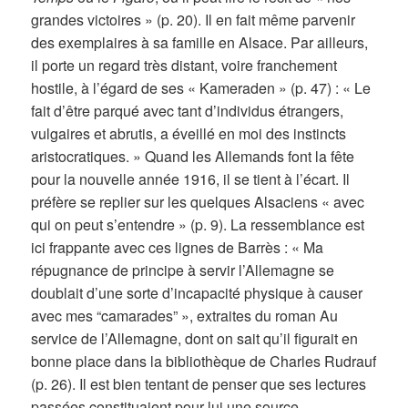
grandes victoires » (p. 20). Il en fait même parvenir
des exemplaires à sa famille en Alsace. Par ailleurs,
il porte un regard très distant, voire franchement
hostile, à l’égard de ses « Kameraden » (p. 47) : « Le
fait d’être parqué avec tant d’individus étrangers,
vulgaires et abrutis, a éveillé en moi des instincts
aristocratiques. » Quand les Allemands font la fête
pour la nouvelle année 1916, il se tient à l’écart. Il
préfère se replier sur les quelques Alsaciens « avec
qui on peut s’entendre » (p. 9). La ressemblance est
ici frappante avec ces lignes de Barrès : « Ma
répugnance de principe à servir l’Allemagne se
doublait d’une sorte d’incapacité physique à causer
avec mes “camarades” », extraites du roman Au
service de l’Allemagne, dont on sait qu’il figurait en
bonne place dans la bibliothèque de Charles Rudrauf
(p. 26). Il est bien tentant de penser que ses lectures
passées constituaient pour lui une source