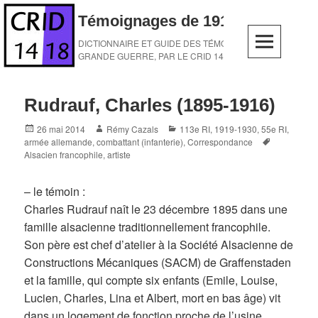
Skip
Témoignages de 1914-1918
to
content
DICTIONNAIRE ET GUIDE DES TÉMOINS DE LA
GRANDE GUERRE, PAR LE CRID 14-18
Rudrauf, Charles (1895-1916)
Posted
Author
Categories
26 mai 2014
Rémy Cazals
113e RI
,
1919-1930
,
55e RI
,
on
Tags
armée allemande
,
combattant (infanterie)
,
Correspondance
Alsacien francophile
,
artiste
– le témoin :
Charles Rudrauf naît le 23 décembre 1895 dans une
famille alsacienne traditionnellement francophile.
Son père est chef d’atelier à la Société Alsacienne de
Constructions Mécaniques (SACM) de Graffenstaden
et la famille, qui compte six enfants (Emile, Louise,
Lucien, Charles, Lina et Albert, mort en bas âge) vit
dans un logement de fonction proche de l’usine.