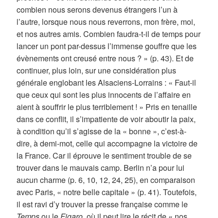
combien nous serons devenus étrangers l’un à
l’autre, lorsque nous nous reverrons, mon frère, moi,
et nos autres amis. Combien faudra-t-il de temps pour
lancer un pont par-dessus l’immense gouffre que les
évènements ont creusé entre nous ? » (p. 43). Et de
continuer, plus loin, sur une considération plus
générale englobant les Alsaciens-Lorrains : « Faut-il
que ceux qui sont les plus innocents de l’affaire en
aient à souffrir le plus terriblement ! » Pris en tenaille
dans ce conflit, il s’impatiente de voir aboutir la paix,
à condition qu’il s’agisse de la « bonne », c’est-à-
dire, à demi-mot, celle qui accompagne la victoire de
la France. Car il éprouve le sentiment trouble de se
trouver dans le mauvais camp. Berlin n’a pour lui
aucun charme (p. 6, 10, 12, 24, 25), en comparaison
avec Paris, « notre belle capitale » (p. 41). Toutefois,
il est ravi d’y trouver la presse française comme le
Temps
ou le
Figaro
, où il peut lire le récit de « nos