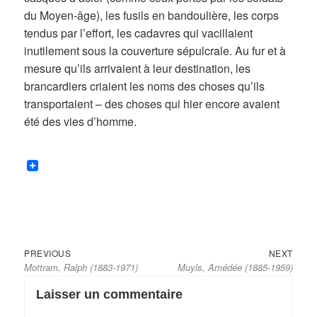
du Moyen-âge), les fusils en bandoulière, les corps
tendus par l’effort, les cadavres qui vacillaient
inutilement sous la couverture sépulcrale. Au fur et à
mesure qu’ils arrivaient à leur destination, les
brancardiers criaient les noms des choses qu’ils
transportaient – des choses qui hier encore avaient
été des vies d’homme.
Previous
Next
Navigation
PREVIOUS
NEXT
Mottram, Ralph (1883-1971)
Muyls, Amédée (1885-1959)
post:
post:
de
l’article
Laisser un commentaire