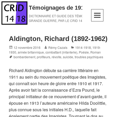
Skip
Témoignages de 1914-1918
to
content
DICTIONNAIRE ET GUIDE DES TÉMOINS DE LA
GRANDE GUERRE, PAR LE CRID 14-18
Aldington, Richard (1892-1962)
Posted
Author
Categories
12 novembre 2016
Rémy Cazals
1914-1918
,
1919-
on
1930
,
armée britannique
,
combattant (infanterie)
,
Poésie
,
Roman
Tags
bombardement
,
profiteurs
,
révolte
,
suicide
,
troubles psychiques
Richard Aldington débute sa carrière littéraire en
1911 au sein du mouvement poétique des Imagistes,
qui connaît son heure de gloire entre 1910 et 1917.
Après avoir fait la connaissance d’Ezra Pound, le
principal initiateur de ce mouvement d’avant-garde, il
épouse en 1913 l’auteure américaine Hilda Doolittle,
plus connue sous les initiales H.D., laquelle fait
également partie des Imagistes. Tournant le dos au