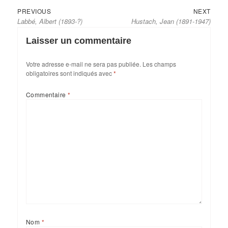
Previous
Next
Navigation
PREVIOUS
NEXT
Labbé, Albert (1893-?)
Hustach, Jean (1891-1947)
post:
post:
de
l’article
Laisser un commentaire
Votre adresse e-mail ne sera pas publiée.
Les champs
obligatoires sont indiqués avec
*
Commentaire
*
Nom
*