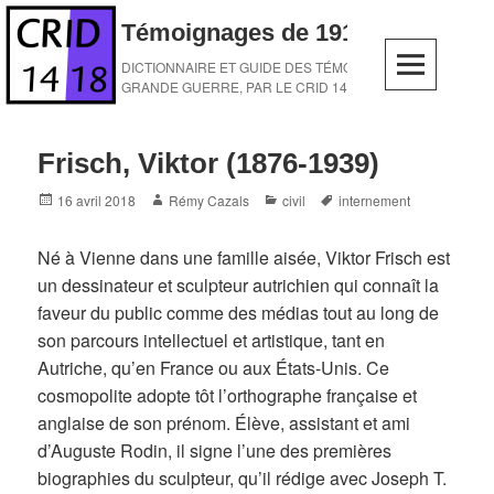
Skip
Témoignages de 1914-1918
to
content
DICTIONNAIRE ET GUIDE DES TÉMOINS DE LA
GRANDE GUERRE, PAR LE CRID 14-18
Frisch, Viktor (1876-1939)
Posted
Author
Categories
Tags
16 avril 2018
Rémy Cazals
civil
internement
on
Né à Vienne dans une famille aisée, Viktor Frisch est
un dessinateur et sculpteur autrichien qui connaît la
faveur du public comme des médias tout au long de
son parcours intellectuel et artistique, tant en
Autriche, qu’en France ou aux États-Unis. Ce
cosmopolite adopte tôt l’orthographe française et
anglaise de son prénom. Élève, assistant et ami
d’Auguste Rodin, il signe l’une des premières
biographies du sculpteur, qu’il rédige avec Joseph T.