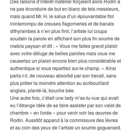
Des raisons d’intérêt matériel forçaient alors Rodin à
ne pas éconduire de but en blanc de tels messieurs,
mais quand Mr. H. le salua d’un épouvantable flot
ininterrompu de creuses flagorneries et de banals
dithyrambes à n’en plus finir, l’artiste lui coupa
soudain la parole en affichant son plus fin sourire de
matois paysan et dit : « Vous me faites grand plaisir
avec votre déluge de belles paroles mais vous me
causeriez un plaisir encore bien plus considérable et
authentique si vous repartiez sur-le-champ. » Ainsi
parla-t-il, de nouveau absorbé par son travail, sans
plus prêter la moindre attention au scribouillard
anglais, planté-là, bouche bée.
Une autre fois, c’était une lady m’as-tu-vue qui avait
eu l’étrange idée de se faire assister par son valet de
chambre « en livrée » pour venir voir les œuvres de
Rodin. Aussitôt apparut à la commissure des lèvres
et au coin des yeux de l’artiste un sourire goguenard.