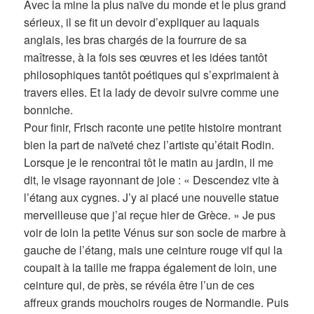
Avec la mine la plus naïve du monde et le plus grand
sérieux, il se fit un devoir d’expliquer au laquais
anglais, les bras chargés de la fourrure de sa
maîtresse, à la fois ses œuvres et les idées tantôt
philosophiques tantôt poétiques qui s’exprimaient à
travers elles. Et la lady de devoir suivre comme une
bonniche.
Pour finir, Frisch raconte une petite histoire montrant
bien la part de naïveté chez l’artiste qu’était Rodin.
Lorsque je le rencontrai tôt le matin au jardin, il me
dit, le visage rayonnant de joie : « Descendez vite à
l’étang aux cygnes. J’y ai placé une nouvelle statue
merveilleuse que j’ai reçue hier de Grèce. » Je pus
voir de loin la petite Vénus sur son socle de marbre à
gauche de l’étang, mais une ceinture rouge vif qui la
coupait à la taille me frappa également de loin, une
ceinture qui, de près, se révéla être l’un de ces
affreux grands mouchoirs rouges de Normandie. Puis