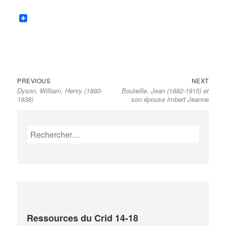
Previous
Next
Navigation
PREVIOUS
NEXT
Dyson, William, Henry (1880-
Bouteille, Jean (1882-1915) et
post:
post:
de
1938)
son épouse Imbert Jeanne
l’article
Rechercher :
Ressources du Crid 14-18