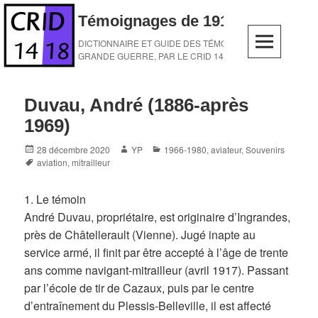
Skip
Témoignages de 1914-1918
to
content
DICTIONNAIRE ET GUIDE DES TÉMOINS DE LA
GRANDE GUERRE, PAR LE CRID 14-18
Duvau, André (1886-après
1969)
Posted
Author
Categories
28 décembre 2020
YP
1966-1980
,
aviateur
,
Souvenirs
on
Tags
aviation
,
mitrailleur
1. Le témoin
André Duvau, propriétaire, est originaire d’Ingrandes,
près de Châtellerault (Vienne). Jugé inapte au
service armé, il finit par être accepté à l’âge de trente
ans comme navigant-mitrailleur (avril 1917). Passant
par l’école de tir de Cazaux, puis par le centre
d’entraînement du Plessis-Belleville, il est affecté