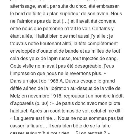
atterrissage, avait, par suite du choc, été embrasser
le bord de fuite du plan supérieur de son avion. Nous
ne l’aimions pas du tout (…) et il avait été convenu
entre nous que personne n’irait le voir. Certains y
étant allés, il fallut bien que moi aussi j’y aille ; je
trouvais notre lieutenant alité, la tête complètement
enveloppée d’ouate et de bande et au milieu de tout
cela des yeux de lapin russe, tout injectés de sang.
Cette visite ne m’avait pas été désagréable, j’eus
l’impression que nous ne le reverrions plus. »
Dans un ajout de 1968 A. Duvau évoque le grand
défilé aérien de la libération au-dessus de la ville de
Metz en novembre 1918, regroupant un nombre inédit
d’appareils (p. 30) : « Je partis donc avec mon pilote
habituel. Après un court temps de vol, celui-ci me dit :
« La guerre est finie… Nous ne nous sommes pas fait
casser la figure… Il sera bien bête de se la faire
casser aujourd’hui pour rien… Si on rentrait ? »