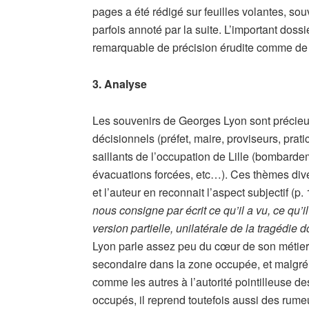
pages a été rédigé sur feuilles volantes, so
parfois annoté par la suite. L’important dossi
remarquable de précision érudite comme de
3. Analyse
Les souvenirs de Georges Lyon sont précieux,
décisionnels (préfet, maire, proviseurs, prati
saillants de l’occupation de Lille (bombardeme
évacuations forcées, etc…). Ces thèmes dive
et l’auteur en reconnait l’aspect subjectif (p.
nous consigne par écrit ce qu’il a vu, ce qu’i
version partielle, unilatérale de la tragédie
Lyon parle assez peu du cœur de son métier,
secondaire dans la zone occupée, et malgré 
comme les autres à l’autorité pointilleuse 
occupés, il reprend toutefois aussi des rumeu