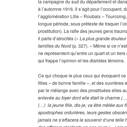
la campagne du sud du département et dans c
à l’automne 1916. Il s’agit pour l’occupant, 
l’agglomération Lille – Roubaix – Tourcoing
longue période, sous prétexte de traquer l’ois
prostitution). La rafle des jeunes gens traum
il parle d’atrocités («
La plus grande douleur m
familles du Nord
(p. 327). » Même si ce n’est
ne représentent qu’entre un quart et un tiers 
qui frappe l’opinion et les diaristes témoins.
Ce qui choque le plus ceux qui évoquent ce 
filles « de bonne famille », et des ouvrières
par le mélange avec des prostituées elles-a
enlevée au foyer dont elle était le charme 
(…) la jeune fille, dis-je, va être mêlée aux f
apostrophes ordurières, leurs gestes obscèn
jamais ne s’effacera le souvenir d’une telle