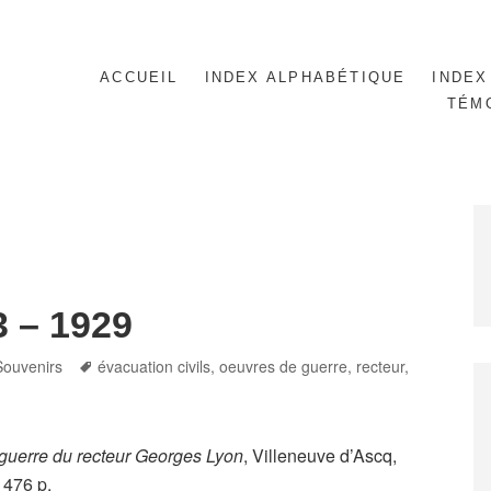
ACCUEIL
INDEX ALPHABÉTIQUE
INDEX
TÉM
 – 1929
Tags
Souvenirs
évacuation civils
,
oeuvres de guerre
,
recteur
,
guerre du recteur Georges Lyon
, Villeneuve d’Ascq,
 476 p.