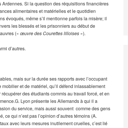
es Ardennes. Si la question des réquisitions financières
rances alimentaires et matérielles et le quotidien
ns évoqués, même s’il mentionne parfois la misère; il
vers les blessés et les prisonniers au début de
pauvres («
œuvre des Courettes lilloises
»).
armi d’autres.
otables, mais sur la durée ses rapports avec l’occupant
 mobilier et de matériel, qu’il défend inlassablement
r récupérer des étudiants commis au travail forcé, et en
mence.G. Lyon présente les Allemands à qui il a
ccasion du service, mais aussi souvent comme des gens
, ce qui n’est pas l’opinion d’autres témoins (A.
utaux avec leurs mesures inutilement cruelles, c’est lié