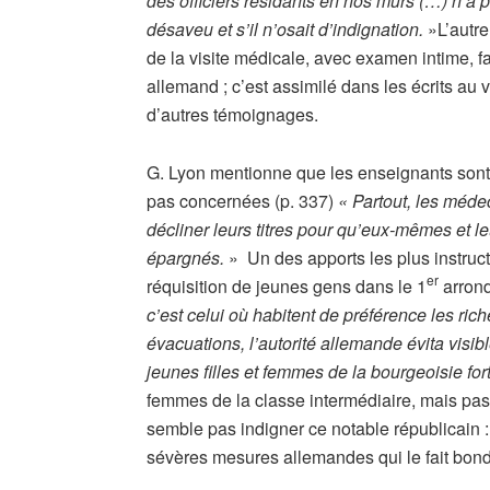
des officiers résidants en nos murs (…) n’a 
désaveu et s’il n’osait d’indignation.
»L’autre
de la visite médicale, avec examen intime, f
allemand ; c’est assimilé dans les écrits au v
d’autres témoignages.
G. Lyon mentionne que les enseignants sont 
pas concernées (p. 337)
« Partout, les méd
décliner leurs titres pour qu’eux-mêmes et le
épargnés.
» Un des apports les plus instruct
er
réquisition de jeunes gens dans le 1
arrond
c’est celui où habitent de préférence les ric
évacuations, l’autorité allemande évita visi
jeunes filles et femmes de la bourgeoisie for
femmes de la classe intermédiaire, mais pas 
semble pas indigner ce notable républicain : 
sévères mesures allemandes qui le fait bond