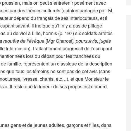
e prussien, mais on peut s’entretenir posément avec
essés par des thèmes culturels (opinion partagée par M.
uteur dépend du français de ses interlocuteurs, et il
upant savant. Il indique qu’il n’y a pas de pillage
as eu de viol à Lille, hormis (p. 197) six soldats arrêtés
la requête de l’évêque
[Mgr Charost],
poursuivis, jugés
tte information). L’attachement progressif de l’occupant
 mentionnées lors du départ pour les tranchées du
 de famille, représentent un classique de la description
que tous les témoins ne sont pas de cet avis (sans-
 nocturnes, ivresse, chants, etc…), et que Monsieur le
is ». Il reste que la teneur de ses propos est d’abord
jeunes gens et de jeunes adultes, garçons et filles, dans