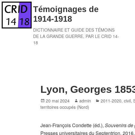
Skip
Témoignages de
to
1914-1918
content
DICTIONNAIRE ET GUIDE DES TÉMOINS
DE LA GRANDE GUERRE, PAR LE CRID 14-
18
Lyon, Georges 1853
Posted
Author
Categories
20 mai 2024
admin
2011-2020
,
civil
,
on
territoires occupés (Nord)
Jean-François Condette (éd.),
Souvenirs de 
Presses universitaires du Septentrion, 2016,