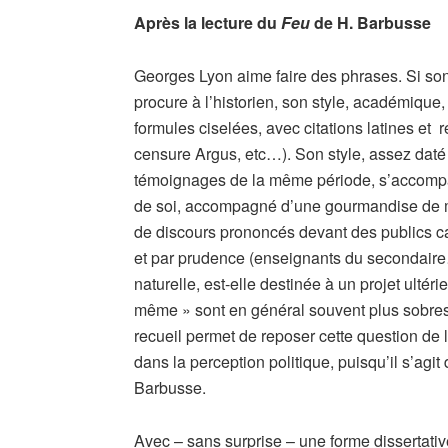
Après la lecture du
Feu
de H. Barbusse
Georges Lyon aime faire des phrases. Si son
procure à l’historien, son style, académique, 
formules ciselées, avec citations latines et r
censure Argus, etc…). Son style, assez daté 
témoignages de la même période, s’accompag
de soi, accompagné d’une gourmandise de mo
de discours prononcés devant des publics c
et par prudence (enseignants du secondaire…)
naturelle, est-elle destinée à un projet ultéri
même » sont en général souvent plus sobres 
recueil permet de reposer cette question de l
dans la perception politique, puisqu’il s’agit
Barbusse.
Avec – sans surprise – une forme dissertati