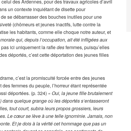
elui des Ardennes, pour des travaux agricoles d’avril
dans un contexte inquiétant de disette pour
, de se débarrasser des bouches inutiles pour une
iveté (chômeurs et jeunes inactifs, lutte contre la
atise les habitants, comme elle choque notre auteur, et
orale qui, depuis l’occupation, ait été infligées aux
 pas ici uniquement la rafle
des
femmes, puisqu’elles
des déportés, c’est cette déportation des jeunes filles
drame, c’est la promiscuité forcée entre des jeunes
 et des femmes du peuple, l’horreur étant représentée
ussi déportées. (p. 324)
« Oui, la jeune fille brutalement
(…) dans quelque grange où les déportés s’entasseront
illes, tout court, subira leurs propos grossiers, leurs
es. Le cœur se lève à une telle ignominie. Jamais, non
 honte. Et je dois à la vérité cet hommage que pas un