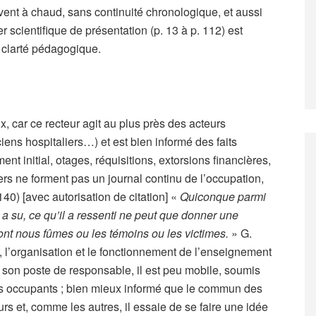
uvent à chaud, sans continuité chronologique, et aussi
er scientifique de présentation (p. 13 à p. 112) est
 clarté pédagogique.
 car ce recteur agit au plus près des acteurs
ciens hospitaliers…) et est bien informé des faits
nt initial, otages, réquisitions, extorsions financières,
rs ne forment pas un journal continu de l’occupation,
 140) [avec autorisation de citation] «
Quiconque parmi
l a su, ce qu’il a ressenti ne peut que donner une
 dont nous fûmes ou les témoins ou les victimes.
» G.
 l’organisation et le fonctionnement de l’enseignement
son poste de responsable, il est peu mobile, soumis
des occupants ; bien mieux informé que le commun des
rs et, comme les autres, il essaie de se faire une idée