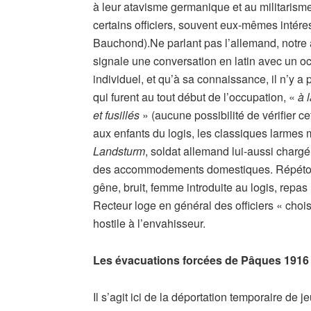
à leur atavisme germanique et au militarism
certains officiers, souvent eux-mêmes intér
Bauchond).Ne parlant pas l’allemand, notre a
signale une conversation en latin avec un occ
individuel, et qu’à sa connaissance, il n’y a p
qui furent au tout début de l’occupation, «
à 
et fusillés
» (aucune possibilité de vérifier ce
aux enfants du logis, les classiques larmes
Landsturm
, soldat allemand lui-aussi chargé
des accommodements domestiques. Répétons 
gêne, bruit, femme introduite au logis, repas
Recteur loge en général des officiers « chois
hostile à l’envahisseur.
Les évacuations forcées de Pâques 1916
Il s’agit ici de la déportation temporaire de 