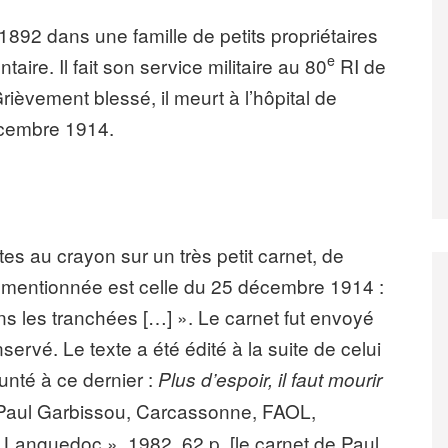
1892 dans une famille de petits propriétaires
e
taire. Il fait son service militaire au 80
RI de
ièvement blessé, il meurt à l’hôpital de
écembre 1914.
es au crayon sur un très petit carnet, de
e mentionnée est celle du 25 décembre 1914 :
s les tranchées […] ». Le carnet fut envoyé
nservé. Le texte a été édité à la suite de celui
unté à ce dernier :
Plus d’espoir, il faut mourir
e Paul Garbissou, Carcassonne, FAOL,
 Languedoc », 1982, 62 p. [le carnet de Paul