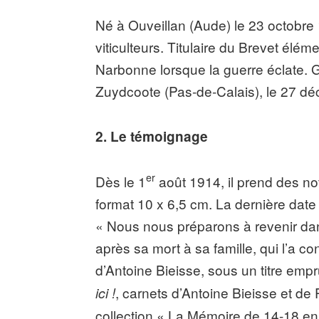
Né à Ouveillan (Aude) le 23 octobre 
viticulteurs. Titulaire du Brevet élémen
Narbonne lorsque la guerre éclate. Gr
Zuydcoote (Pas-de-Calais), le 27 d
2. Le témoignage
er
Dès le 1
août 1914, il prend des not
format 10 x 6,5 cm. La dernière dat
« Nous nous préparons à revenir dan
après sa mort à sa famille, qui l’a co
d’Antoine Bieisse, sous un titre empr
, carnets d’Antoine Bieisse et d
ici !
collection « La Mémoire de 14-18 en