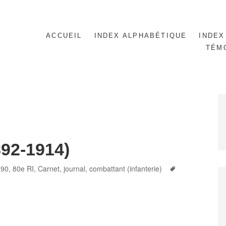
ACCUEIL
INDEX ALPHABÉTIQUE
INDEX
TÉM
892-1914)
ies
Tags
990
,
80e RI
,
Carnet, journal
,
combattant (infanterie)