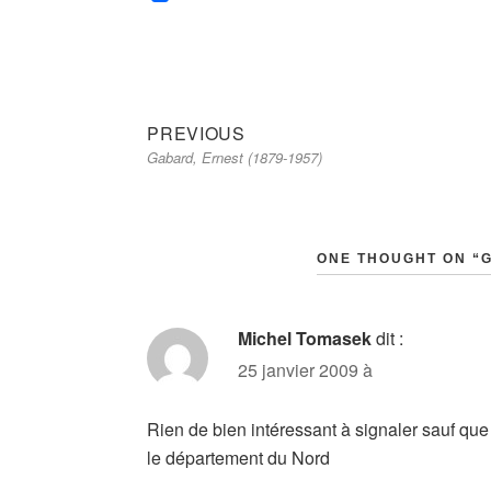
Previous
Navigation
PREVIOUS
Gabard, Ernest (1879-1957)
post:
de
l’article
ONE THOUGHT ON “G
Michel Tomasek
dit :
25 janvier 2009 à
Rien de bien intéressant à signaler sauf qu
le département du Nord