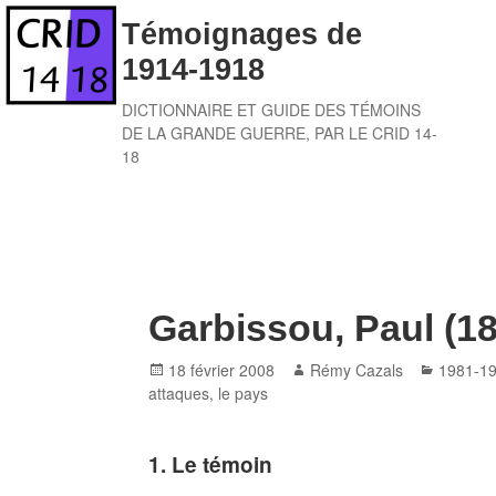
Skip
Témoignages de
to
1914-1918
content
DICTIONNAIRE ET GUIDE DES TÉMOINS
DE LA GRANDE GUERRE, PAR LE CRID 14-
18
Garbissou, Paul (1
Posted
Author
Categor
18 février 2008
Rémy Cazals
1981-1
on
attaques
,
le pays
1. Le témoin