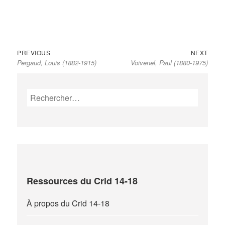
Previous
Next
Navigation
PREVIOUS
NEXT
Pergaud, Louis (1882-1915)
Voivenel, Paul (1880-1975)
post:
post:
de
l’article
Rechercher :
Ressources du Crid 14-18
À propos du Crid 14-18