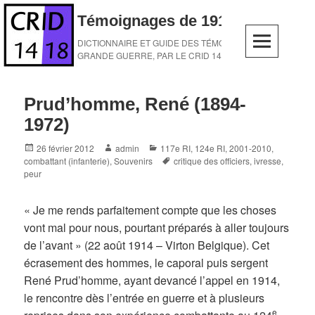
Skip
Témoignages de 1914-1918
to
content
DICTIONNAIRE ET GUIDE DES TÉMOINS DE LA
GRANDE GUERRE, PAR LE CRID 14-18
Prud’homme, René (1894-
1972)
Posted
Author
Categories
26 février 2012
admin
117e RI
,
124e RI
,
2001-2010
,
on
Tags
combattant (infanterie)
,
Souvenirs
critique des officiers
,
ivresse
,
peur
« Je me rends parfaitement compte que les choses
vont mal pour nous, pourtant préparés à aller toujours
de l’avant » (22 août 1914 – Virton Belgique). Cet
écrasement des hommes, le caporal puis sergent
René Prud’homme, ayant devancé l’appel en 1914,
le rencontre dès l’entrée en guerre et à plusieurs
e