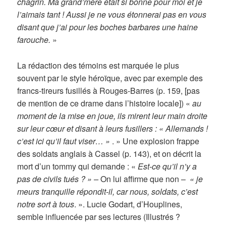
chagrin. Ma grand’mère était si bonne pour moi et je
l’aimais tant ! Aussi je ne vous étonnerai pas en vous
disant que j’ai pour les boches barbares une haine
farouche.
»
La rédaction des témoins est marquée le plus
souvent par le style héroïque, avec par exemple des
francs-tireurs fusillés à Rouges-Barres (p. 159, [pas
de mention de ce drame dans l’histoire locale]) «
au
moment de la mise en joue, ils mirent leur main droite
sur leur cœur et disant à leurs fusillers : « Allemands !
c’est ici qu’il faut viser… »
. » Une explosion frappe
des soldats anglais à Cassel (p. 143), et on décrit la
mort d’un tommy qui demande : «
Est-ce qu’il n’y a
pas de civils tués ? » –
On lui affirme que non –
« je
meurs tranquille répondit-il, car nous, soldats, c’est
notre sort à tous
. ». Lucie Godart, d’Houplines,
semble influencée par ses lectures (Illustrés ?