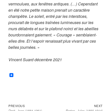
vermoulues, aux fenêtres antiques. (…) Cependant
en été notre petite maison prenait un caractère
champêtre. Le soleil, entré par les interstices,
procurait de longues traînées lumineuses sur les
murs délabrés et sur le plafond noirci et les abeilles
bourdonnaient gaiement. « Courage » semblaient-
elles dire. Et l’espoir renaissait plus vivant par ces
belles journées.
»
Vincent Suard décembre 2021
Previous
Next
Navigation
PREVIOUS
NEXT
Droit, Jean (1884-1961)
Portes, Jules (1890-1914)