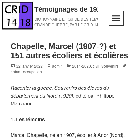
Skip
Témoignages de 1914-1918
to
content
DICTIONNAIRE ET GUIDE DES TÉMOINS DE LA
GRANDE GUERRE, PAR LE CRID 14-18
Chapelle, Marcel (1907-?) et
151 autres écoliers et écolières
Posted
Author
Categories
Tags
22 janvier 2022
admin
2011-2020
,
civil
,
Souvenirs
on
enfant
,
occupation
Raconter la guerre. Souvenirs des élèves du
département du Nord (1920)
, édité par Philippe
Marchand
1. Les témoins
Marcel Chapelle, né en 1907, écolier à Anor (Nord),