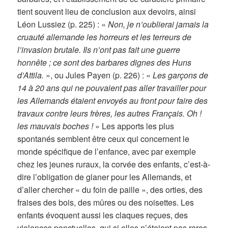
tient souvent lieu de conclusion aux devoirs, ainsi
Léon Lussiez (p. 225) : «
Non, je n’oublierai jamais la
cruauté allemande les horreurs et les terreurs de
l’invasion brutale. Ils n’ont pas fait une guerre
honnête ; ce sont des barbares dignes des Huns
d’Attila.
», ou Jules Payen (p. 226) : «
Les garçons de
14 à 20 ans qui ne pouvaient pas aller travailler pour
les Allemands étaient envoyés au front pour faire des
travaux contre leurs frères, les autres Français. Oh !
les mauvais boches !
» Les apports les plus
spontanés semblent être ceux qui concernent le
monde spécifique de l’enfance, avec par exemple
chez les jeunes ruraux, la corvée des enfants, c’est-à-
dire l’obligation de glaner pour les Allemands, et
d’aller chercher « du foin de paille », des orties, des
fraises des bois, des mûres ou des noisettes. Les
enfants évoquent aussi les claques reçues, des
violences ponctuelles, qui si elles n’étaient pas rares