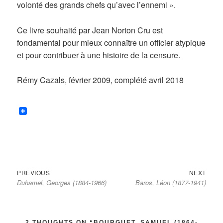
volonté des grands chefs qu’avec l’ennemi ».
Ce livre souhaité par Jean Norton Cru est
fondamental pour mieux connaître un officier atypique
et pour contribuer à une histoire de la censure.
Rémy Cazals, février 2009, complété avril 2018
Previous
Next
Navigation
PREVIOUS
NEXT
Duhamel, Georges (1884-1966)
Baros, Léon (1877-1941)
post:
post:
de
l’article
2 THOUGHTS ON “BOURGUET, SAMUEL (1864-