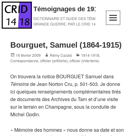
Skip
Témoignages de 1914-1918
to
content
DICTIONNAIRE ET GUIDE DES TÉMOINS DE LA
GRANDE GUERRE, PAR LE CRID 14-18
Bourguet, Samuel (1864-1915)
Posted
Author
Categories
16 février 2009
Rémy Cazals
1914-1918
,
on
Correspondance
,
officier (artillerie)
,
officier (infanterie)
On trouvera la notice BOURGUET Samuel dans
Témoins
de Jean Norton Cru, p. 501-503. Je donne
ici quelques renseignements complémentaires tirés
de documents des Archives du Tarn et d’une visite
sur le terrain en Champagne, sous la conduite de
Michel Godin.
« Mémoire des hommes » nous donne sa date et son