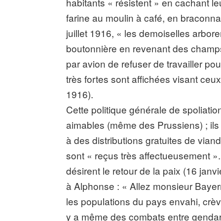
habitants « résistent » en cachant leu
farine au moulin à café, en bracon
juillet 1916, « les demoiselles arbor
boutonnière en revenant des champs ».
par avion de refuser de travailler p
très fortes sont affichées visant ceux
1916).
Cette politique générale de spoliati
aimables (même des Prussiens) ; ils 
à des distributions gratuites de via
sont « reçus très affectueusement ».
désirent le retour de la paix (16 jan
à Alphonse : « Allez monsieur Bayern
les populations du pays envahi, crèven
y a même des combats entre gendarm