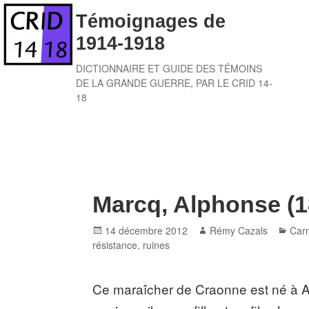
Skip
Témoignages de
to
1914-1918
content
DICTIONNAIRE ET GUIDE DES TÉMOINS
DE LA GRANDE GUERRE, PAR LE CRID 14-
18
Marcq, Alphonse (1
Posted
Author
Cate
14 décembre 2012
Rémy Cazals
Carn
on
résistance
,
ruines
Ce maraîcher de Craonne est né à Ai