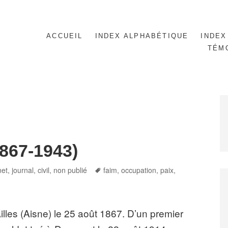
ACCUEIL
INDEX ALPHABÉTIQUE
INDEX
TÉM
867-1943)
gories
Tags
et, journal
,
civil
,
non publié
faim
,
occupation
,
paix
,
lles (Aisne) le 25 août 1867. D’un premier