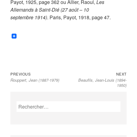
Payot, 1925, page 362 ou Allier, Raoul,
Les
Allemands à Saint-Dié (27 août – 10
septembre 1914)
. Paris, Payot, 1918, page 47.
Previous
Next
Navigation
PREVIOUS
NEXT
Rouppert, Jean (1887-1979)
Beaufils, Jean-Louis (1894-
post:
post:
de
1950)
l’article
Rechercher :