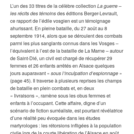
L’un des 33 titres de la célèbre collection
La guerre –
les récits des témoins
des éditions Berger-Levrault,
ce rapport de l’édile vosgien est un témoignage
ahurissant. En pleine bataille, du 27 août au 8
septembre 1914, alors que se déroulent des combats
parmi les plus sanglants connus dans les Vosges –
l’équivalent à l’est de la bataille de La Marne – autour
de Saint-Dié, un civil est chargé de récupérer 29
femmes et 26 enfants arrêtés en Alsace quelques
jours auparavant «
sous l’inculpation d’espionnage
»
(page 45). Il traverse à plusieurs reprises les champs
de bataille en plein combats et, en deux
« livraisons », ramène sous les obus femmes et
enfants à l’occupant. Cette affaire, digne d’un
scénario de fiction surréaliste, est pourtant révélatrice
d’une réalité peu évoquée dans les études
martyrologes : les rétorsions infligées à la population
civile lors de la courte libération de l’Alsace en août