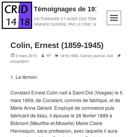
Skip
Témoignages de 1914-1918
to
content
DICTIONNAIRE ET GUIDE DES TÉMOINS DE LA
GRANDE GUERRE, PAR LE CRID 14-18
Colin, Ernest (1859-1945)
Posted
Author
Categories
Tags
2 mars 2013
YP
1919-1930
,
Carnet, journal
,
civil
on
occupation
1. Le témoin
Constant Ernest Colin naît à Saint-Dié (Vosges) le 5
mars 1859, de Constant, commis de fabrique, et de
Marie Anne Gérard. Employé de commerce puis
fabricant de tissu, il épouse le 26 février 1889 à
Blâmont (Meurthe-et-Moselle) Marie Claire
Hennequin, sans profession, avec laquelle il aura