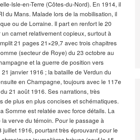
le-Isle-en-Terre (Côtes-du-Nord). En 1914, il
RI du Mans. Malade lors de la mobilisation, il
que ou de Lorraine. Il part en renfort le 20
un carnet relativement copieux, surtout à
remplit 21 pages 21×29,7 avec trois chapitres
 Somme (secteur de Roye) du 23 octobre au
hampagne et la guerre de position vers
1 janvier 1916 ; la bataille de Verdun du
 ensuite en Champagne, toujours avec le 117e
 du 21 août 1916. Ses narrations, très
s de plus en plus concises et schématiques.
la Somme est relatée avec force détails. La
 la verve du témoin. Pour le passage à
juillet 1916, pourtant très éprouvant pour le
chroniques journalières brèves (sauf le 15