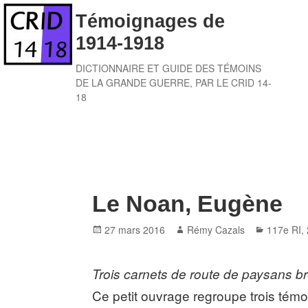
Skip
Témoignages de
to
1914-1918
content
DICTIONNAIRE ET GUIDE DES TÉMOINS
DE LA GRANDE GUERRE, PAR LE CRID 14-
18
Le Noan, Eugène
Posted
Author
Categori
27 mars 2016
Rémy Cazals
117e RI
,
on
Trois carnets de route de paysans b
Ce petit ouvrage regroupe trois témoi