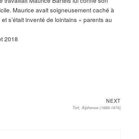
travaillait Maurice Bartels lui confie son
micile. Maurice avait soigneusement caché à
 et s’était inventé de lointains « parents au
let 2018
Next
NEXT
Tort, Alphonse (1889-1974)
post: