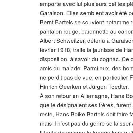
emporte avec lui plusieurs petites pi
Garaison. Elles semblent avoir été
Bernt Bartels se souvient notamment
pantalon rouge, baïonnette au canon,
Albert Schweitzer, détenu à Garai
février 1918, traite la jaunisse de 
disposition, à savoir du cognac. Ce 
amis du malade. Parmi eux, des homm
ne perdit pas de vue, en particulier
Hinrich Geerken et Jürgen Toedter.
À son retour en Allemagne, Hans Boik
que le désignaient ses frères, furent 
reste, Hans Boike Bartels doit faire 
mais il n’est pas du genre se laisser 
Il tente de soigner la tuberculose q