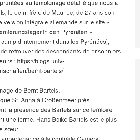
mpruntées au témoignage détaillé que nous a
els, le demi-frère de Maurice, de 27 ans son
la version intégrale allemande sur le site «
ernierungslager in den Pyrenäen »
 camp d’internement dans les Pyrénées],
st de retrouver des descendants de prisonniers
nirs : https://blogs.univ-
nschaften/bernt-bartels/
nage de Bernt Bartels.
élique St. Anna à Großenmeer près
 la présence des Bartels sur ce territoire
ent une ferme. Hans Boike Bartels est le plus
ne sœur.
n appartenance à la confrérie Camera