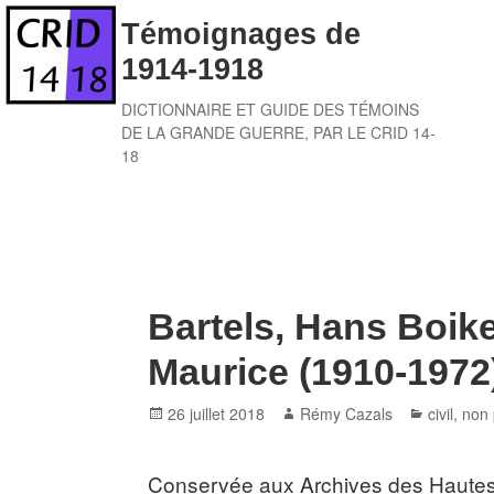
Skip
Témoignages de
to
1914-1918
content
DICTIONNAIRE ET GUIDE DES TÉMOINS
DE LA GRANDE GUERRE, PAR LE CRID 14-
18
Bartels, Hans Boike
Maurice (1910-1972
Posted
Author
Categori
26 juillet 2018
Rémy Cazals
civil
,
non 
on
Conservée aux Archives des Hautes-P